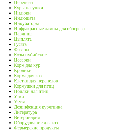
Перепела
Куры несушки
Индюки
Индюшата
Инкубаторы
Инфракрасные лампы для обогрева
Павлины
Цыплята
Гусята
Фазаны
Козы нубийские
Цесарки
Корм для кур
Кролики
Корма для коз
Клетки для перепелов
Кормушки для птиц
Поилки для птиц
Утки
Утята
Дезинфекция курятника
Литература
Ветеринария
Оборудование для коз
Фермерские продукты