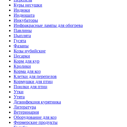
Куры несушки
Индюки
Индюшата
Инкубаторы
Инфракрасные лампы для обогрева
Павлины
Цыплята
Гусята
Фазаны
Козы нубийские
Цесарки
Корм для кур
Кролики
Корма для коз
Клетки для перепелов
Кормушки для птиц
Поилки для птиц
Утки
Утята
Дезинфекция курятника
Литература
Ветеринария
Оборудование для коз
Фермерские продукты