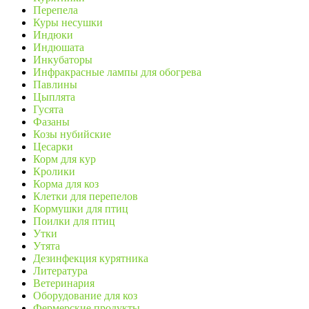
Перепела
Куры несушки
Индюки
Индюшата
Инкубаторы
Инфракрасные лампы для обогрева
Павлины
Цыплята
Гусята
Фазаны
Козы нубийские
Цесарки
Корм для кур
Кролики
Корма для коз
Клетки для перепелов
Кормушки для птиц
Поилки для птиц
Утки
Утята
Дезинфекция курятника
Литература
Ветеринария
Оборудование для коз
Фермерские продукты