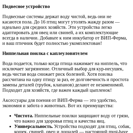
Подвесное устройство
Подвесные системы держат воду чистой, ведь они не
касаются пола. До 16 птиц могут утолять жажду разом —
идеально для средних хозяйств. Эти устройства легко
адаптировать для овец или свиней, а их комплектующие
всегда в наличии. Добавьте к ним инкубатор от ВИП-Ферма,
и ваш птичник будет полностью укомплектован!
Ниппельная поилка с каплеуловителем
Вода подается, только когда птица нажимает на ниппель, что
исключает загрязнение. Отличный выбор для кур-несушек,
ведь чистая вода снижает риск болезней. Хотя поилка
рассчитана на одну птицу за раз, ее долговечность и простота
замены деталей (трубок, клапанов) делают ее незаменимой.
Подходит для хозяйств, где важен каждый цыпленок!
Аксессуары для поения от ВИП-Ферма — это удобство,
экономия и забота о животных. Вот их преимущества:
Чистота.
Ниппельные поилки защищают воду от грязи,
что важно для здоровья птиц и качества яиц.
Универсальность.
Устройства подходят для птиц, собак,
кошек, свиней, овец и лошадей — настоящий must-have