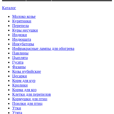
Каталог
Молоко козье
Курятники
Перепела
Куры несушки
Индюки
Индюшата
Инкубаторы
Инфракрасные лампы для обогрева
Павлины
Цыплята
Гусята
Фазаны
Козы нубийские
Цесарки
Корм для кур
Кролики
Корма для коз
Клетки для перепелов
Кормушки для птиц
Поилки для птиц
Утки
Утята