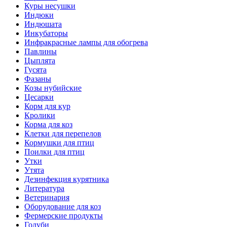
Куры несушки
Индюки
Индюшата
Инкубаторы
Инфракрасные лампы для обогрева
Павлины
Цыплята
Гусята
Фазаны
Козы нубийские
Цесарки
Корм для кур
Кролики
Корма для коз
Клетки для перепелов
Кормушки для птиц
Поилки для птиц
Утки
Утята
Дезинфекция курятника
Литература
Ветеринария
Оборудование для коз
Фермерские продукты
Голуби