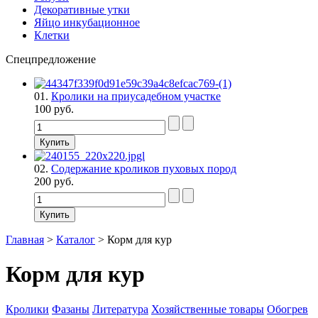
Декоративные утки
Яйцо инкубационное
Клетки
Спецпредложение
01.
Кролики на приусадебном участке
100 руб.
02.
Содержание кроликов пуховых пород
200 руб.
Главная
>
Каталог
>
Корм для кур
Корм для кур
Кролики
Фазаны
Литература
Хозяйственные товары
Обогрев