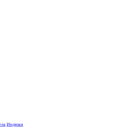
ела
Индюки