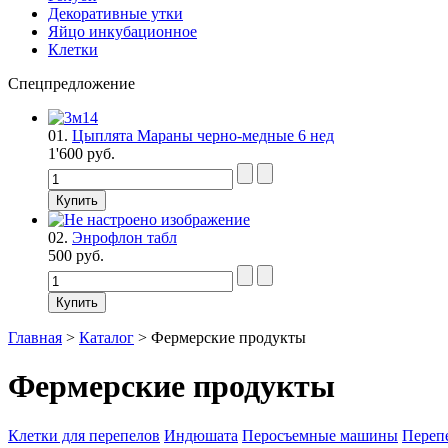
Декоративные утки
Яйцо инкубационное
Клетки
Спецпредложение
01.
Цыплята Мараны черно-медные 6 нед
1'600 руб.
02.
Энрофлон табл
500 руб.
Главная
>
Каталог
>
Фермерские продукты
Фермерские продукты
Клетки для перепелов
Индюшата
Перосъемные машины
Переп