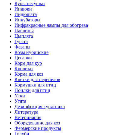
Куры несушки
Индюки
Индюшата
Инкубаторы
Инфракрасные лампы для обогрева
Павлины
Цыплята
Гусята
Фазаны
Козы нубийские
Цесарки
Корм для кур
Кролики
Корма для коз
Клетки для перепелов
Кормушки для птиц
Поилки для птиц
Утки
Утята
Дезинфекция курятника
Литература
Ветеринария
Оборудование для коз
Фермерские продукты
Голуби