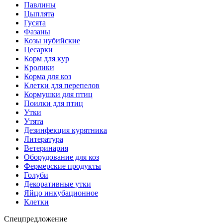
Павлины
Цыплята
Гусята
Фазаны
Козы нубийские
Цесарки
Корм для кур
Кролики
Корма для коз
Клетки для перепелов
Кормушки для птиц
Поилки для птиц
Утки
Утята
Дезинфекция курятника
Литература
Ветеринария
Оборудование для коз
Фермерские продукты
Голуби
Декоративные утки
Яйцо инкубационное
Клетки
Спецпредложение