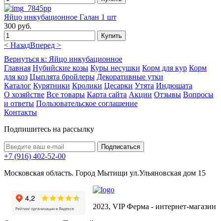
Яйцо инкубационное Галан 1 шт
300 руб.
< Назад
Вперед >
Вернуться к: Яйцо инкубационное
Главная
Нубийские козы
Куры несушки
Корм для кур
Корм
для коз
Цыплята бройлеры
Декоративные утки
Каталог
Курятники
Кролики
Цесарки
Утята
Индюшата
О хозяйстве
Все товары
Карта сайта
Акции
Отзывы
Вопросы
и ответы
Пользовательское соглашение
Контакты
Подпишитесь на рассылку
+7 (916) 402-52-00
Московская область. Город Мытищи ул.Ульяновская дом 15
2023, VIP Ферма - интернет-магазин