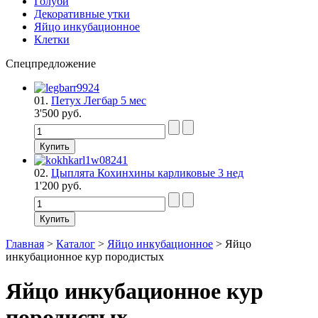
Голуби
Декоративные утки
Яйцо инкубационное
Клетки
Спецпредложение
01.
Петух Легбар 5 мес
3'500 руб.
02.
Цыплята Кохинхины карликовые 3 нед
1'200 руб.
Главная
>
Каталог
>
Яйцо инкубационное
>
Яйцо
инкубационное кур породистых
Яйцо инкубационное кур
породистых