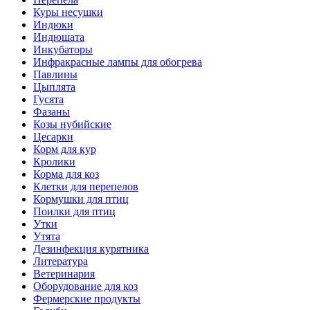
Куры несушки
Индюки
Индюшата
Инкубаторы
Инфракрасные лампы для обогрева
Павлины
Цыплята
Гусята
Фазаны
Козы нубийские
Цесарки
Корм для кур
Кролики
Корма для коз
Клетки для перепелов
Кормушки для птиц
Поилки для птиц
Утки
Утята
Дезинфекция курятника
Литература
Ветеринария
Оборудование для коз
Фермерские продукты