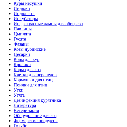
Куры несушки
Индюки
Индюшата
Инкубаторы
Инфракрасные лампы для обогрева
Павлины
Цыплята
Гусята
Фазаны
Козы нубийские
Цесарки
Корм для кур
Кролики
Корма для коз
Клетки для перепелов
Кормушки для птиц
Поилки для птиц
Утки
Утята
Дезинфекция курятника
Литература
Ветеринария
Оборудование для коз
Фермерские продукты
Голуби