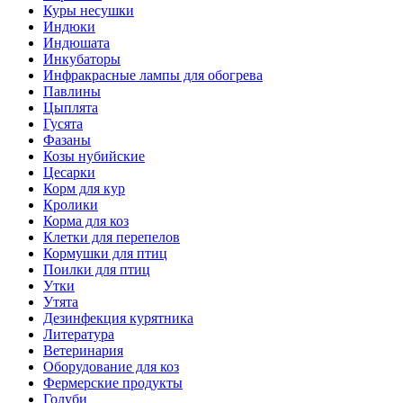
Куры несушки
Индюки
Индюшата
Инкубаторы
Инфракрасные лампы для обогрева
Павлины
Цыплята
Гусята
Фазаны
Козы нубийские
Цесарки
Корм для кур
Кролики
Корма для коз
Клетки для перепелов
Кормушки для птиц
Поилки для птиц
Утки
Утята
Дезинфекция курятника
Литература
Ветеринария
Оборудование для коз
Фермерские продукты
Голуби