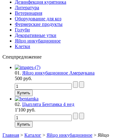
Дезинфекция курятника
Литература
Ветеринария
Оборудование для коз
Фермерские продукты
Голуби
Декоративные утки
Яйцо инкубационное
Клетки
Спецпредложение
01.
Яйцо инкубационное Амераукана
500 руб.
02.
Цыплята Бентамка 4 нед
1'100 руб.
Главная
>
Каталог
>
Яйцо инкубационное
>
Яйцо