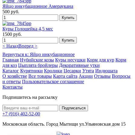
Яйцо инкубационное Амераукана
500 руб.
Куры Голошейка 4,5 мес
1500 руб.
< Назад
Вперед >
Вернуться к: Яйцо инкубационное
Главная
Нубийские козы
Куры несушки
Корм для кур
Корм
для коз
Цыплята бройлеры
Декоративные утки
Каталог
Курятники
Кролики
Цесарки
Утята
Индюшата
О хозяйстве
Все товары
Карта сайта
Акции
Отзывы
Вопросы
и ответы
Пользовательское соглашение
Контакты
Подпишитесь на рассылку
+7 (916) 402-52-00
Московская область. Город Мытищи ул.Ульяновская дом 15