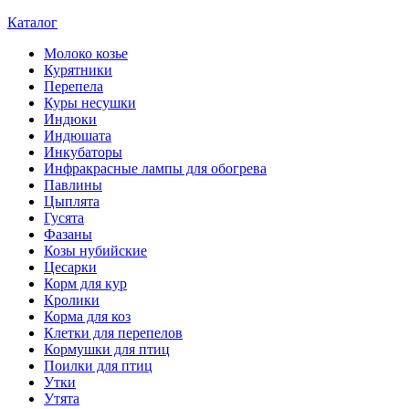
Каталог
Молоко козье
Курятники
Перепела
Куры несушки
Индюки
Индюшата
Инкубаторы
Инфракрасные лампы для обогрева
Павлины
Цыплята
Гусята
Фазаны
Козы нубийские
Цесарки
Корм для кур
Кролики
Корма для коз
Клетки для перепелов
Кормушки для птиц
Поилки для птиц
Утки
Утята