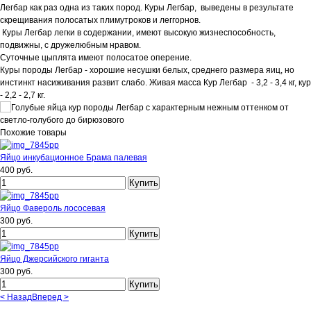
Легбар как раз одна из таких пород. Куры Легбар, выведены в результате
скрещивания полосатых плимутроков и леггорнов.
Куры Легбар легки в содержании, имеют высокую жизнеспособность,
подвижны, с дружелюбным нравом.
Суточные цыплята имеют полосатое оперение.
Куры породы Легбар - хорошие несушки белых, среднего размера яиц, но
инстинкт насиживания развит слабо. Живая масса Кур Легбар - 3,2 - 3,4 кг, кур
- 2,2 - 2,7 кг.
Похожие товары
Яйцо инкубационное Брама палевая
400 руб.
Яйцо Фавероль лососевая
300 руб.
Яйцо Джерсийского гиганта
300 руб.
< Назад
Вперед >