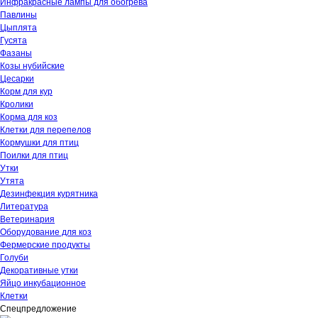
Инфракрасные лампы для обогрева
Павлины
Цыплята
Гусята
Фазаны
Козы нубийские
Цесарки
Корм для кур
Кролики
Корма для коз
Клетки для перепелов
Кормушки для птиц
Поилки для птиц
Утки
Утята
Дезинфекция курятника
Литература
Ветеринария
Оборудование для коз
Фермерские продукты
Голуби
Декоративные утки
Яйцо инкубационное
Клетки
Спецпредложение