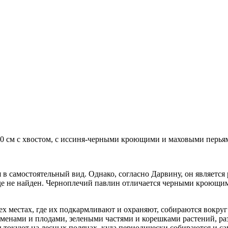
 в самостоятельный вид. Однако, согласно Дарвину, он является
где не найден. Черноплечий павлин отличается черными кроющ
х местах, где их подкармливают и охраняют, собираются вокруг 
е семенами и плодами, зелеными частями и корешками растений,
окуют на лесных полянах, куда периодически собираются и сам