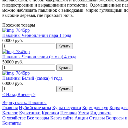
гнездостроении и выращивании потомства. Одомашненные павл
можно наблюдать павлинок с выводками, мирно гуляющими по д
высокие деревья, где проводят ночь.
Похожие товары
Павлины Черноплечии пара 1 года
60000 руб.
Павлины Черноплечии (cамка) 4 года
50000 руб.
Павлины Белый (самка) 4 года
60000 руб.
< Назад
Вперед >
Вернуться к: Павлины
Главная
Нубийские козы
Куры несушки
Корм для кур
Корм для
Каталог
Курятники
Кролики
Цесарки
Утята
Индюшата
О хозяйстве
Все товары
Карта сайта
Акции
Отзывы
Вопросы и
Контакты