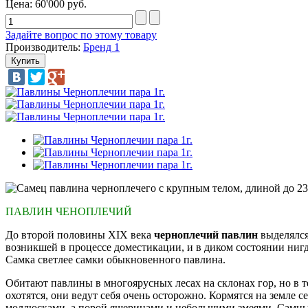
Цена:
60'000 руб.
Задайте вопрос по этому товару
Производитель:
Бренд 1
ПАВЛИН ЧЕНОПЛЕЧИЙ
До второй половины XIX века
черноплечий павлин
выделялся
возникшей в процессе доместикации, и в диком состоянии ни
Самка светлее самки обыкновенного павлина.
Обитают павлины в многоярусных лесах на склонах гор, но в те
охотятся, они ведут себя очень осторожно. Кормятся на земл
моллюсками, а порой ящерицами и небольшими змеями. Самцы т