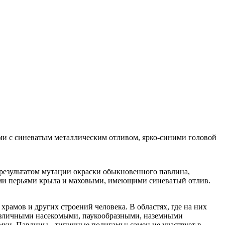
 результатом мутации окраски обыкновенного павлина,
ими перьями крыла и маховыми, имеющими синеватый отлив.
храмов и других строений человека. В областях, где на них
 различными насекомыми, паукообразными, наземными
ки. Павлины - типичные полигамы: самец не участвует в