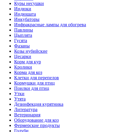
Куры несушки
Индюки
Индюшата
Инкубаторы
Инфракрасные лампы для обогрева
Павлины
Цыплята
Гусята
Фазаны
Козы нубийские
Цесарки
Корм для кур
Кролики
Корма для коз
Клетки для перепелов
Кормушки для птиц
Поилки для птиц
Утки
Утята
Дезинфекция курятника
Литература
Ветеринария
Оборудование для коз
Фермерские продукты
Голуби