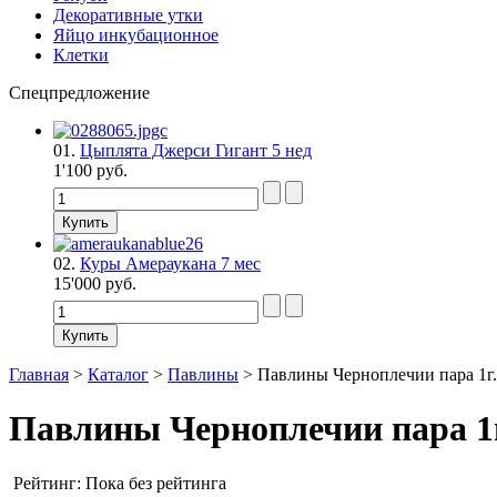
Декоративные утки
Яйцо инкубационное
Клетки
Спецпредложение
01.
Цыплята Джерси Гигант 5 нед
1'100 руб.
02.
Куры Амераукана 7 мес
15'000 руб.
Главная
>
Каталог
>
Павлины
>
Павлины Черноплечии пара 1г.
Павлины Черноплечии пара 1г
Рейтинг: Пока без рейтинга