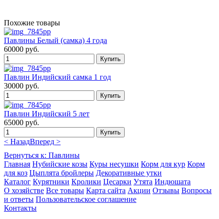
Похожие товары
Павлины Белый (самка) 4 года
60000 руб.
Павлин Индийский самка 1 год
30000 руб.
Павлин Индийский 5 лет
65000 руб.
< Назад
Вперед >
Вернуться к: Павлины
Главная
Нубийские козы
Куры несушки
Корм для кур
Корм
для коз
Цыплята бройлеры
Декоративные утки
Каталог
Курятники
Кролики
Цесарки
Утята
Индюшата
О хозяйстве
Все товары
Карта сайта
Акции
Отзывы
Вопросы
и ответы
Пользовательское соглашение
Контакты