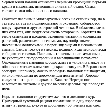
Черноплечий павлин отличается черными кроющими перьями
крыла и маховыми, имеющими синеватый отлив. Самка
светлее самки обыкновенного павлина.
Обитают павлины в многоярусных лесах на склонах гор, но в
тех местах, где их подкармливают и охраняют, собираются
вокруг храмов и других строений человека. В областях, где на
них охотятся, они ведут себя очень осторожно. Кормятся на
земле семенами и плодами, зелеными частями и корешками
растений, различными насекомыми, паукообразными,
наземными моллюсками, а порой ящерицами и небольшими
змеями. Самцы токуют на лесных полянах, куда периодически
собираются и самки. Павлины - типичные полигамы: самец
не участвует в гнездостроении и выращивании потомства.
Одомашненные павлины хорошо живут в условиях парков и в
областях с мягким климатом прекрасно зимуют. В Берлинском
зоопарке, например, можно наблюдать павлинок с выводками,
мирно гуляющими по дорожкам для посетителей. Хорошо
живут эти птицы и в парках на Кавказе. Нередко они
взлетают на платаны и другие высокие деревья, где проводят
ночь.
Кормить павлинов следует тем же, что и домашних кур.
Примерный суточный рацион кормления на одну взрослую
птицу, в граммах: кукуруза дробленая - 50, ячмень или овес