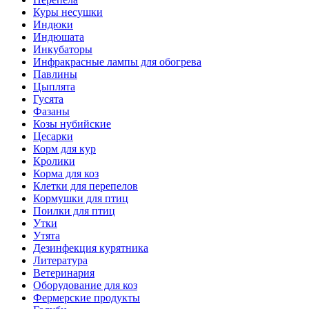
Куры несушки
Индюки
Индюшата
Инкубаторы
Инфракрасные лампы для обогрева
Павлины
Цыплята
Гусята
Фазаны
Козы нубийские
Цесарки
Корм для кур
Кролики
Корма для коз
Клетки для перепелов
Кормушки для птиц
Поилки для птиц
Утки
Утята
Дезинфекция курятника
Литература
Ветеринария
Оборудование для коз
Фермерские продукты