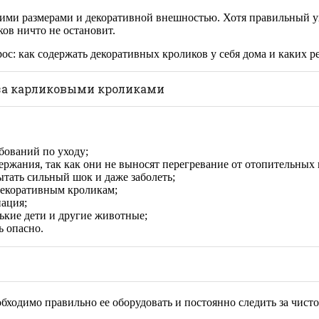
ими размерами и декоративной внешностью. Хотя правильный 
ов ничто не остановит.
ос: как содержать декоративных кроликов у себя дома и каких 
 за карликовыми кроликами
ебований по уходу;
ржания, так как они не выносят перегревание от отопительных 
ытать сильный шок и даже заболеть;
 декоративным кроликам;
нация;
нькие дети и другие животные;
ь опасно.
обходимо правильно ее оборудовать и постоянно следить за чис