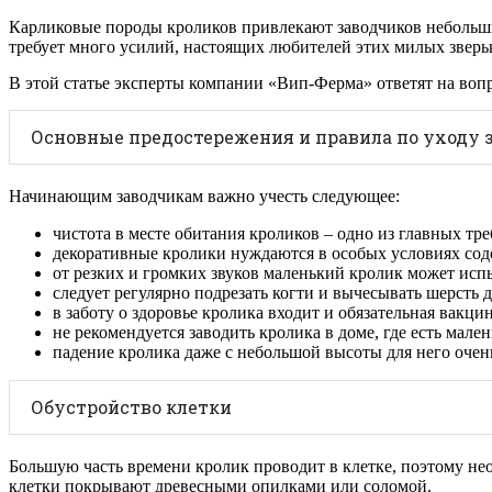
Карликовые породы кроликов привлекают заводчиков небольш
требует много усилий, настоящих любителей этих милых зверьк
В этой статье эксперты компании «Вип-Ферма» ответят на вопр
Основные предостережения и правила по уходу
Начинающим заводчикам важно учесть следующее:
чистота в месте обитания кроликов – одно из главных тр
декоративные кролики нуждаются в особых условиях соде
от резких и громких звуков маленький кролик может исп
следует регулярно подрезать когти и вычесывать шерсть
в заботу о здоровье кролика входит и обязательная вакци
не рекомендуется заводить кролика в доме, где есть мале
падение кролика даже с небольшой высоты для него очен
Обустройство клетки
Большую часть времени кролик проводит в клетке, поэтому не
клетки покрывают древесными опилками или соломой.