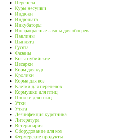
Перепела
Куры несушки
Индюки
Индюшата
Инкубаторы
Инфракрасные лампы для обогрева
Павлины
Цыплята
Гусята
Фазаны
Козы нубийские
Цесарки
Корм для кур
Кролики
Корма для коз
Клетки для перепелов
Кормушки для птиц
Поилки для птиц
Утки
Утята
Дезинфекция курятника
Литература
Ветеринария
Оборудование для коз
Фермерские продукты