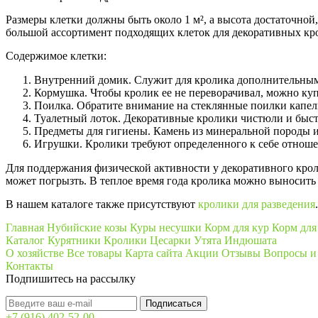
Размеры клетки должны быть около 1 м², а высота достаточной
большой ассортимент подходящих клеток для декоративных кр
Содержимое клетки:
Внутренний домик. Служит для кролика дополнительным з
Кормушка. Чтобы кролик ее не переворачивал, можно ку
Поилка. Обратите внимание на стеклянные поилки капель
Туалетный лоток. Декоративные кролики чистюли и быстро
Предметы для гигиены. Камень из минеральной породы и
Игрушки. Кролики требуют определенного к себе отношени
Для поддержания физической активности у декоративного кроли
может погрызть. В теплое время года кролика можно выносить 
В нашем каталоге также присутствуют
кролики для разведения
.
Главная
Нубийские козы
Куры несушки
Корм для кур
Корм для
Каталог
Курятники
Кролики
Цесарки
Утята
Индюшата
О хозяйстве
Все товары
Карта сайта
Акции
Отзывы
Вопросы и
Контакты
Подпишитесь на рассылку
+7 (916) 402-52-00