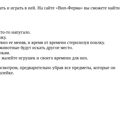
гать и играть в ней. На сайте «Вип-Ферма» вы сможете найти
то-то напугало.
шку.
но ее меняя, и время от времени стерилизуя поилку.
животные будут искать другое место.
икам.
 жалейте игрушек и своего времени для них.
исмотром, предварительно убрав все предметы, которые он
 шлейке.