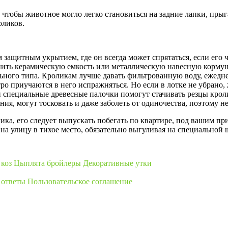
, чтобы животное могло легко становиться на задние лапки, пры
оликов.
ащитным укрытием, где он всегда может спрятаться, если его ч
пить керамическую емкость или металлическую навесную корму
ного типа. Кроликам лучше давать фильтрованную воду, ежеднев
 приучаются в него испражняться. Но если в лотке не убрано, 
 специальные древесные палочки помогут стачивать резцы крол
я, могут тосковать и даже заболеть от одиночества, поэтому не
ка, его следует выпускать побегать по квартире, под вашим пр
на улицу в тихое место, обязательно выгуливая на специальной
 коз
Цыплята бройлеры
Декоративные утки
 ответы
Пользовательское соглашение