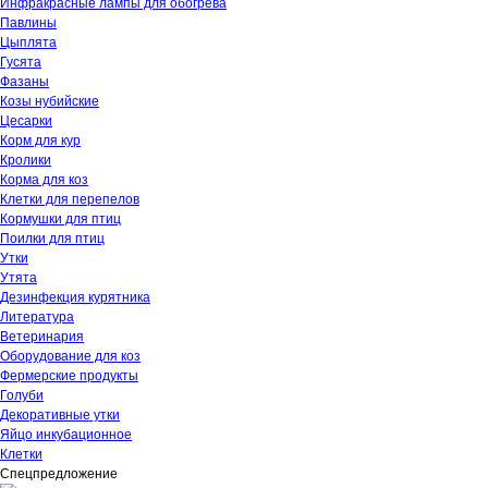
Инфракрасные лампы для обогрева
Павлины
Цыплята
Гусята
Фазаны
Козы нубийские
Цесарки
Корм для кур
Кролики
Корма для коз
Клетки для перепелов
Кормушки для птиц
Поилки для птиц
Утки
Утята
Дезинфекция курятника
Литература
Ветеринария
Оборудование для коз
Фермерские продукты
Голуби
Декоративные утки
Яйцо инкубационное
Клетки
Спецпредложение