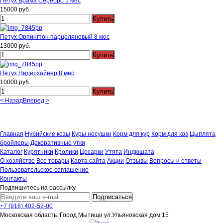
Петух Брама Серебро 5 мес
15000 руб.
Петух Орпингтон парцеляновый 8 мес
13000 руб.
Петух Нидерхайнер 8 мес
10000 руб.
< Назад
Вперед >
Вернуться к: Куры несушки
Главная
Нубийские козы
Куры несушки
Корм для кур
Корм для коз
Цыплята
бройлеры
Декоративные утки
Каталог
Курятники
Кролики
Цесарки
Утята
Индюшата
О хозяйстве
Все товары
Карта сайта
Акции
Отзывы
Вопросы и ответы
Пользовательское соглашение
Контакты
Подпишитесь на рассылку
+7 (916) 402-52-00
Московская область. Город Мытищи ул.Ульяновская дом 15