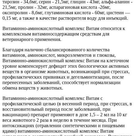
тирозин - 34,бмг, серин - 21,5мг, глицин - 43мг, альфа-аланин -
21,5мг, пролин - 32мг, аспарагиновая кислота -2бмг,
оксипролин - 8,бмг, глутаминовая кислота - 60мг, цистеин —
0,15 мг, а также в качестве растворителя воду для инъекций.
Витаминно-аминокислотный комплекс Витам относится к
комплексным витаминосодержащим средствам для
ветеринарного применения.
Благодаря наличию сбалансированного количества
витаминов, аминокислот, микроэлементов и глюкозы,
Витаминно-аминокислотный комплекс Витам на клеточном
уровне компенсирует дефицит этих биологически активных
веществ в организме животных, возникающий при стрессах,
профилактических прививках и дегельминтизации, после
перенесенных заболеваний, способствует нормализации
обмена веществ у животных.
Витаминно-аминокислотный комплекс Витам с
профилактической целью (в весенний период, при стрессах, в
восстановительный период после заболеваний, при
вакцинации) препарат применяют в дозе 1,5 – 2 мл на 10 кг
веса животного 2 раза в неделю в течение месяца. При
интоксикациях (отравлении синтетическими и пищевыми
ядами) витаминно-аминокислотный комплекс Витам