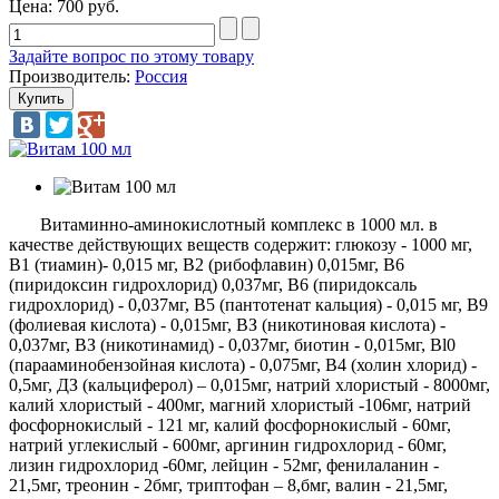
Цена:
700 руб.
Задайте вопрос по этому товару
Производитель:
Россия
Витаминно-аминокислотный комплекс в 1000 мл. в
качестве действующих веществ содержит: глюкозу - 1000 мг,
B1 (тиамин)- 0,015 мг, В2 (рибофлавин) 0,015мг, В6
(пиридоксин гидрохлорид) 0,037мг, В6 (пиридоксаль
гидрохлорид) - 0,037мг, В5 (пантотенат кальция) - 0,015 мг, В9
(фолиевая кислота) - 0,015мг, ВЗ (никотиновая кислота) -
0,037мг, ВЗ (никотинамид) - 0,037мг, биотин - 0,015мг, Bl0
(парааминобензойная кислота) - 0,075мг, В4 (холин хлорид) -
0,5мг, ДЗ (кальциферол) – 0,015мг, натрий хлористый - 8000мг,
калий хлористый - 400мг, магний хлористый -106мг, натрий
фосфорнокислый - 121 мг, калий фосфорнокислый - 60мг,
натрий углекислый - 600мг, аргинин гидрохлорид - 60мг,
лизин гидрохлорид -60мг, лейцин - 52мг, фенилаланин -
21,5мг, треонин - 2бмг, триптофан – 8,бмг, валин - 21,5мг,