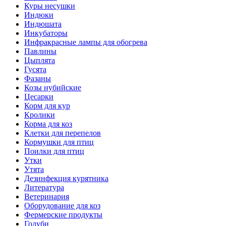
Куры несушки
Индюки
Индюшата
Инкубаторы
Инфракрасные лампы для обогрева
Павлины
Цыплята
Гусята
Фазаны
Козы нубийские
Цесарки
Корм для кур
Кролики
Корма для коз
Клетки для перепелов
Кормушки для птиц
Поилки для птиц
Утки
Утята
Дезинфекция курятника
Литература
Ветеринария
Оборудование для коз
Фермерские продукты
Голуби