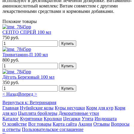
используют в десятикратной лечебной дозировке. Витаминно-
аминокислотный комплекс Витам совместим с другими
лекарственными средствами и кормовыми добавками.
Похожие товары
СЕПТО СПРЕЙ 100 мл
750 руб.
Тривитамин-П 100 мл
800 руб.
Дёготь Березовый 100 мл
350 руб.
< Назад
Вперед >
Вернуться к: Ветеринария
Главная
Нубийские козы
Куры несушки
Корм для кур
Корм
для коз
Цыплята бройлеры
Декоративные утки
Каталог
Курятники
Кролики
Цесарки
Утята
Индюшата
О хозяйстве
Все товары
Карта сайта
Акции
Отзывы
Вопросы
и ответы
Пользовательское соглашение