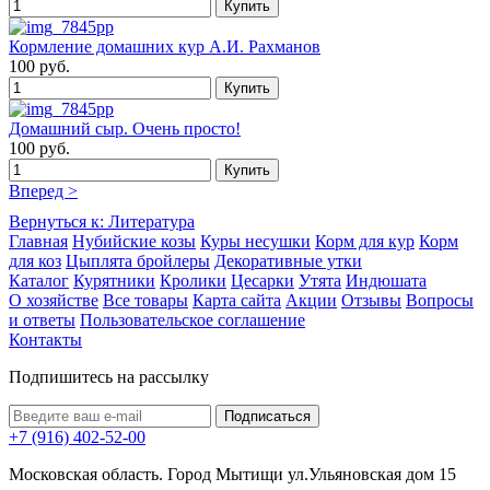
Кормление домашних кур А.И. Рахманов
100 руб.
Домашний сыр. Очень просто!
100 руб.
Вперед >
Вернуться к: Литература
Главная
Нубийские козы
Куры несушки
Корм для кур
Корм
для коз
Цыплята бройлеры
Декоративные утки
Каталог
Курятники
Кролики
Цесарки
Утята
Индюшата
О хозяйстве
Все товары
Карта сайта
Акции
Отзывы
Вопросы
и ответы
Пользовательское соглашение
Контакты
Подпишитесь на рассылку
+7 (916) 402-52-00
Московская область. Город Мытищи ул.Ульяновская дом 15