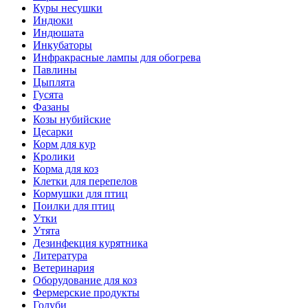
Куры несушки
Индюки
Индюшата
Инкубаторы
Инфракрасные лампы для обогрева
Павлины
Цыплята
Гусята
Фазаны
Козы нубийские
Цесарки
Корм для кур
Кролики
Корма для коз
Клетки для перепелов
Кормушки для птиц
Поилки для птиц
Утки
Утята
Дезинфекция курятника
Литература
Ветеринария
Оборудование для коз
Фермерские продукты
Голуби