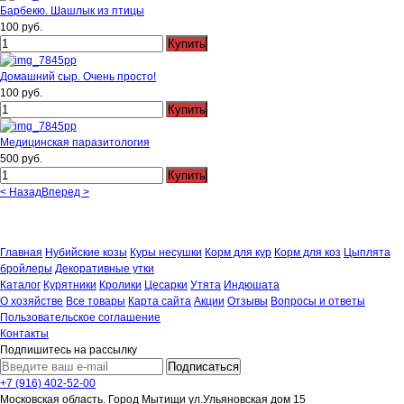
Барбекю. Шашлык из птицы
100 руб.
Домашний сыр. Очень просто!
100 руб.
Медицинская паразитология
500 руб.
< Назад
Вперед >
Вернуться к: Литература
Главная
Нубийские козы
Куры несушки
Корм для кур
Корм для коз
Цыплята
бройлеры
Декоративные утки
Каталог
Курятники
Кролики
Цесарки
Утята
Индюшата
О хозяйстве
Все товары
Карта сайта
Акции
Отзывы
Вопросы и ответы
Пользовательское соглашение
Контакты
Подпишитесь на рассылку
+7 (916) 402-52-00
Московская область. Город Мытищи ул.Ульяновская дом 15