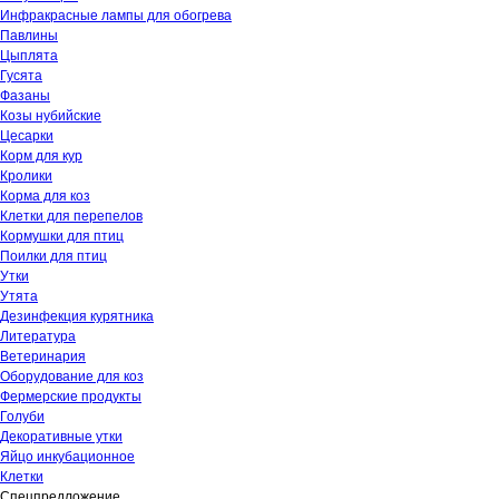
Инфракрасные лампы для обогрева
Павлины
Цыплята
Гусята
Фазаны
Козы нубийские
Цесарки
Корм для кур
Кролики
Корма для коз
Клетки для перепелов
Кормушки для птиц
Поилки для птиц
Утки
Утята
Дезинфекция курятника
Литература
Ветеринария
Оборудование для коз
Фермерские продукты
Голуби
Декоративные утки
Яйцо инкубационное
Клетки
Спецпредложение