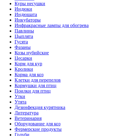
Куры несушки
Индюки
Индюшата
Инкубаторы
Инфракрасные лампы для обогрева
Павлины
Цыплята
Гусята
Фазаны
Козы нубийские
Цесарки
Корм для кур
Кролики
Корма для коз
Клетки для перепелов
Кормушки для птиц
Поилки для птиц
Утки
Утята
Дезинфекция курятника
Литература
Ветеринария
Оборудование для коз
Фермерские продукты
Голуби