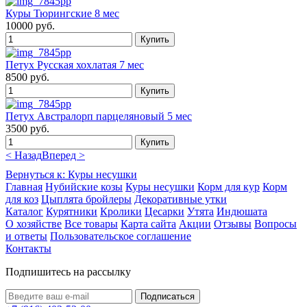
Куры Тюрингские 8 мес
10000 руб.
Петух Русская хохлатая 7 мес
8500 руб.
Петух Австралорп парцеляновый 5 мес
3500 руб.
< Назад
Вперед >
Вернуться к: Куры несушки
Главная
Нубийские козы
Куры несушки
Корм для кур
Корм
для коз
Цыплята бройлеры
Декоративные утки
Каталог
Курятники
Кролики
Цесарки
Утята
Индюшата
О хозяйстве
Все товары
Карта сайта
Акции
Отзывы
Вопросы
и ответы
Пользовательское соглашение
Контакты
Подпишитесь на рассылку