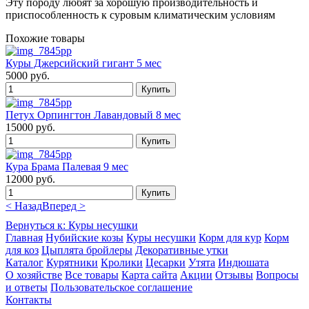
Эту породу любят за хорошую производительность и
приспособленность к суровым климатическим условиям
Похожие товары
Куры Джерсийский гигант 5 мес
5000 руб.
Петух Орпингтон Лавандовый 8 мес
15000 руб.
Кура Брама Палевая 9 мес
12000 руб.
< Назад
Вперед >
Вернуться к: Куры несушки
Главная
Нубийские козы
Куры несушки
Корм для кур
Корм
для коз
Цыплята бройлеры
Декоративные утки
Каталог
Курятники
Кролики
Цесарки
Утята
Индюшата
О хозяйстве
Все товары
Карта сайта
Акции
Отзывы
Вопросы
и ответы
Пользовательское соглашение
Контакты