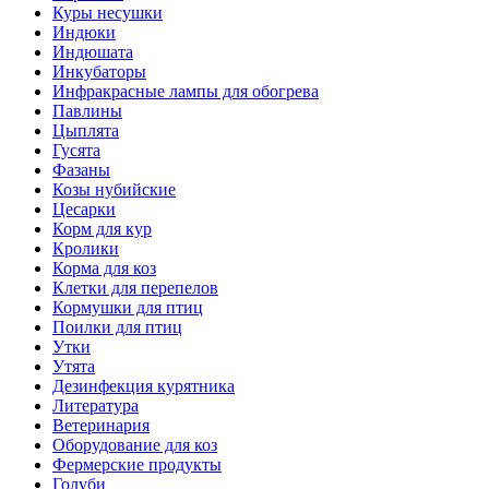
Куры несушки
Индюки
Индюшата
Инкубаторы
Инфракрасные лампы для обогрева
Павлины
Цыплята
Гусята
Фазаны
Козы нубийские
Цесарки
Корм для кур
Кролики
Корма для коз
Клетки для перепелов
Кормушки для птиц
Поилки для птиц
Утки
Утята
Дезинфекция курятника
Литература
Ветеринария
Оборудование для коз
Фермерские продукты
Голуби