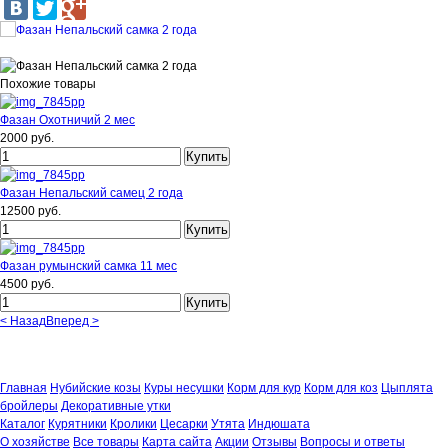
Похожие товары
Фазан Охотничий 2 мес
2000 руб.
Фазан Непальский самец 2 года
12500 руб.
Фазан румынский самка 11 мес
4500 руб.
< Назад
Вперед >
Вернуться к: Фазаны
Главная
Нубийские козы
Куры несушки
Корм для кур
Корм для коз
Цыплята
бройлеры
Декоративные утки
Каталог
Курятники
Кролики
Цесарки
Утята
Индюшата
О хозяйстве
Все товары
Карта сайта
Акции
Отзывы
Вопросы и ответы