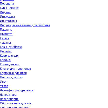
Перепела
Куры несушки
Индюки
Индюшата
Инкубаторы
Инфракрасные лампы для обогрева
Павлины
Цыплята
Гусята
Фазаны
Козы нубийские
Цесарки
Корм для кур
Кролики
Корма для коз
Клетки для перепелов
Кормушки для птиц
Поилки для птиц
Утки
Утята
Дезинфекция курятника
Литература
Ветеринария
Оборудование для коз
Фермерские продукты