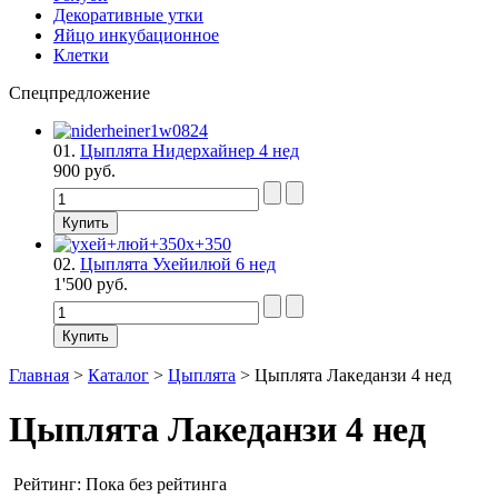
Декоративные утки
Яйцо инкубационное
Клетки
Спецпредложение
01.
Цыплята Нидерхайнер 4 нед
900 руб.
02.
Цыплята Ухейилюй 6 нед
1'500 руб.
Главная
>
Каталог
>
Цыплята
>
Цыплята Лакеданзи 4 нед
Цыплята Лакеданзи 4 нед
Рейтинг: Пока без рейтинга