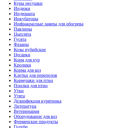
Куры несушки
Индюки
Индюшата
Инкубаторы
Инфракрасные лампы для обогрева
Павлины
Цыплята
Гусята
Фазаны
Козы нубийские
Цесарки
Корм для кур
Кролики
Корма для коз
Клетки для перепелов
Кормушки для птиц
Поилки для птиц
Утки
Утята
Дезинфекция курятника
Литература
Ветеринария
Оборудование для коз
Фермерские продукты
Голуби