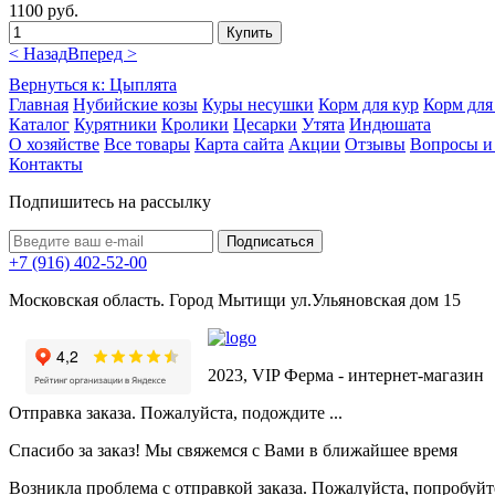
1100 руб.
< Назад
Вперед >
Вернуться к: Цыплята
Главная
Нубийские козы
Куры несушки
Корм для кур
Корм для
Каталог
Курятники
Кролики
Цесарки
Утята
Индюшата
О хозяйстве
Все товары
Карта сайта
Акции
Отзывы
Вопросы и
Контакты
Подпишитесь на рассылку
+7 (916) 402-52-00
Московская область. Город Мытищи ул.Ульяновская дом 15
2023, VIP Ферма - интернет-магазин
Отправка заказа. Пожалуйста, подождите ...
Спасибо за заказ! Мы свяжемся с Вами в ближайшее время
Возникла проблема с отправкой заказа. Пожалуйста, попробуйте