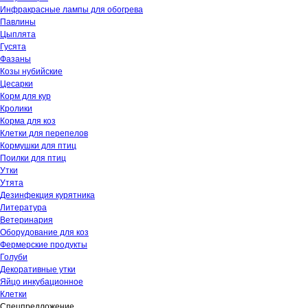
Инфракрасные лампы для обогрева
Павлины
Цыплята
Гусята
Фазаны
Козы нубийские
Цесарки
Корм для кур
Кролики
Корма для коз
Клетки для перепелов
Кормушки для птиц
Поилки для птиц
Утки
Утята
Дезинфекция курятника
Литература
Ветеринария
Оборудование для коз
Фермерские продукты
Голуби
Декоративные утки
Яйцо инкубационное
Клетки
Спецпредложение