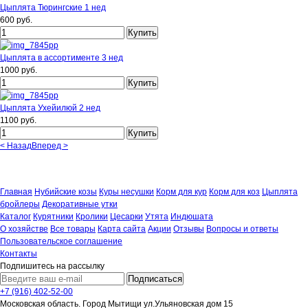
Цыплята Тюрингские 1 нед
600 руб.
Цыплята в ассортименте 3 нед
1000 руб.
Цыплята Ухейилюй 2 нед
1100 руб.
< Назад
Вперед >
Вернуться к: Цыплята
Главная
Нубийские козы
Куры несушки
Корм для кур
Корм для коз
Цыплята
бройлеры
Декоративные утки
Каталог
Курятники
Кролики
Цесарки
Утята
Индюшата
О хозяйстве
Все товары
Карта сайта
Акции
Отзывы
Вопросы и ответы
Пользовательское соглашение
Контакты
Подпишитесь на рассылку
+7 (916) 402-52-00
Московская область. Город Мытищи ул.Ульяновская дом 15