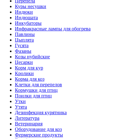
Перепела
Куры несушки
Индюки
Индюшата
Инкубаторы
Инфракрасные лампы для обогрева
Павлины
Цыплята
Гусята
Фазаны
Козы нубийские
Цесарки
Корм для кур
Кролики
Корма для коз
Клетки для перепелов
Кормушки для птиц
Поилки для птиц
Утки
Утята
Дезинфекция курятника
Литература
Ветеринария
Оборудование для коз
Фермерские продукты