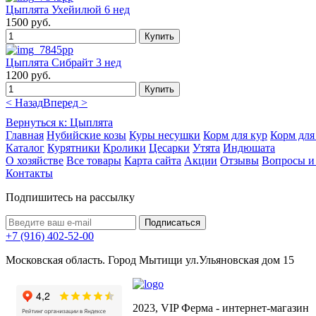
Цыплята Ухейилюй 6 нед
1500 руб.
Цыплята Сибрайт 3 нед
1200 руб.
< Назад
Вперед >
Вернуться к: Цыплята
Главная
Нубийские козы
Куры несушки
Корм для кур
Корм для
Каталог
Курятники
Кролики
Цесарки
Утята
Индюшата
О хозяйстве
Все товары
Карта сайта
Акции
Отзывы
Вопросы и
Контакты
Подпишитесь на рассылку
+7 (916) 402-52-00
Московская область. Город Мытищи ул.Ульяновская дом 15
2023, VIP Ферма - интернет-магазин