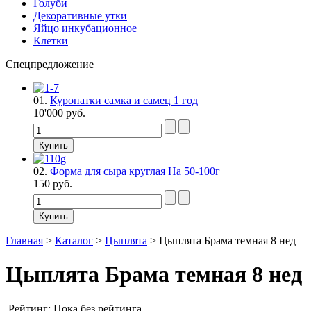
Голуби
Декоративные утки
Яйцо инкубационное
Клетки
Спецпредложение
01.
Куропатки самка и самец 1 год
10'000 руб.
02.
Форма для сыра круглая На 50-100г
150 руб.
Главная
>
Каталог
>
Цыплята
>
Цыплята Брама темная 8 нед
Цыплята Брама темная 8 нед
Рейтинг: Пока без рейтинга