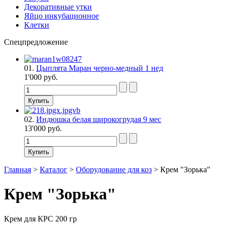
Декоративные утки
Яйцо инкубационное
Клетки
Спецпредложение
01.
Цыплята Маран черно-медный 1 нед
1'000 руб.
02.
Индюшка белая широкогрудая 9 мес
13'000 руб.
Главная
>
Каталог
>
Оборудование для коз
>
Крем "Зорька"
Крем "Зорька"
Крем для КРС 200 гр