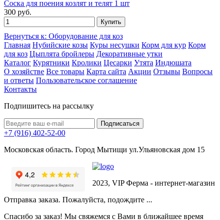
Соска для поения козлят и телят 1 шт
300 руб.
Вернуться к: Оборудование для коз
Главная
Нубийские козы
Куры несушки
Корм для кур
Корм
для коз
Цыплята бройлеры
Декоративные утки
Каталог
Курятники
Кролики
Цесарки
Утята
Индюшата
О хозяйстве
Все товары
Карта сайта
Акции
Отзывы
Вопросы
и ответы
Пользовательское соглашение
Контакты
Подпишитесь на рассылку
+7 (916) 402-52-00
Московская область. Город Мытищи ул.Ульяновская дом 15
2023, VIP Ферма - интернет-магазин
Отправка заказа. Пожалуйста, подождите ...
Спасибо за заказ! Мы свяжемся с Вами в ближайшее время