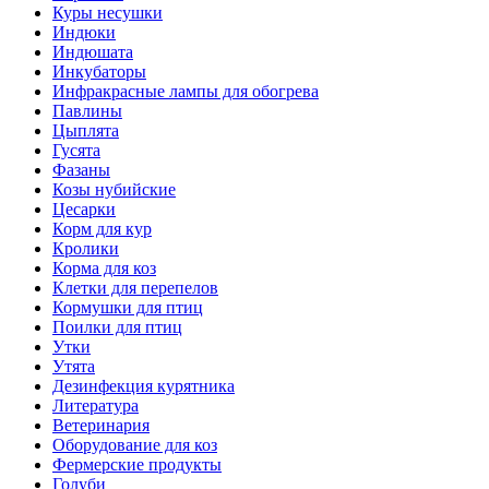
Куры несушки
Индюки
Индюшата
Инкубаторы
Инфракрасные лампы для обогрева
Павлины
Цыплята
Гусята
Фазаны
Козы нубийские
Цесарки
Корм для кур
Кролики
Корма для коз
Клетки для перепелов
Кормушки для птиц
Поилки для птиц
Утки
Утята
Дезинфекция курятника
Литература
Ветеринария
Оборудование для коз
Фермерские продукты
Голуби