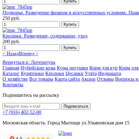
Подворье. Разведение фазанов в искусственных условиях. Пра
250 руб.
Кролики. Разведение, содержание, уход
200 руб.
< Назад
Вперед >
Вернуться к: Литература
Главная
Нубийские козы
Куры несушки
Корм для кур
Корм для
Каталог
Курятники
Кролики
Цесарки
Утята
Индюшата
О хозяйстве
Все товары
Карта сайта
Акции
Отзывы
Вопросы и
Контакты
Подпишитесь на рассылку
+7 (916) 402-52-00
Московская область. Город Мытищи ул.Ульяновская дом 15