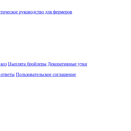
ктическое руководство для фермеров
 коз
Цыплята бройлеры
Декоративные утки
 ответы
Пользовательское соглашение