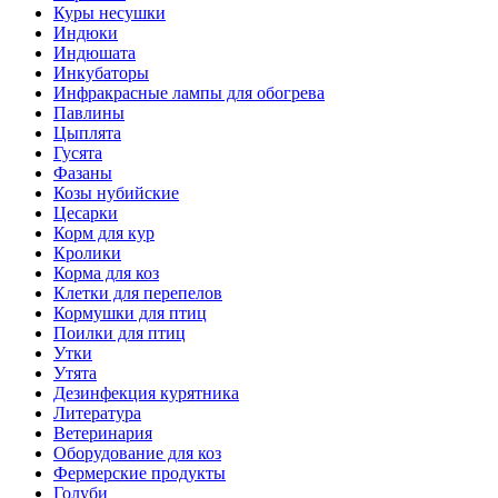
Куры несушки
Индюки
Индюшата
Инкубаторы
Инфракрасные лампы для обогрева
Павлины
Цыплята
Гусята
Фазаны
Козы нубийские
Цесарки
Корм для кур
Кролики
Корма для коз
Клетки для перепелов
Кормушки для птиц
Поилки для птиц
Утки
Утята
Дезинфекция курятника
Литература
Ветеринария
Оборудование для коз
Фермерские продукты
Голуби