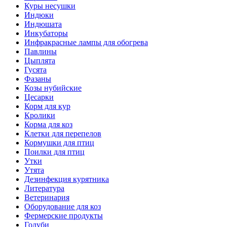
Куры несушки
Индюки
Индюшата
Инкубаторы
Инфракрасные лампы для обогрева
Павлины
Цыплята
Гусята
Фазаны
Козы нубийские
Цесарки
Корм для кур
Кролики
Корма для коз
Клетки для перепелов
Кормушки для птиц
Поилки для птиц
Утки
Утята
Дезинфекция курятника
Литература
Ветеринария
Оборудование для коз
Фермерские продукты
Голуби