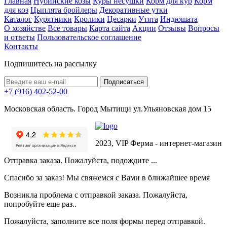
Главная
Нубийские козы
Куры несушки
Корм для кур
Корм
для коз
Цыплята бройлеры
Декоративные утки
Каталог
Курятники
Кролики
Цесарки
Утята
Индюшата
О хозяйстве
Все товары
Карта сайта
Акции
Отзывы
Вопросы
и ответы
Пользовательское соглашение
Контакты
Подпишитесь на рассылку
+7 (916) 402-52-00
Московская область. Город Мытищи ул.Ульяновская дом 15
2023, VIP Ферма - интернет-магазин
Отправка заказа. Пожалуйста, подождите ...
Спасибо за заказ! Мы свяжемся с Вами в ближайшее время
Возникла проблема с отправкой заказа. Пожалуйста,
попробуйте еще раз..
Пожалуйста, заполните все поля формы перед отправкой.