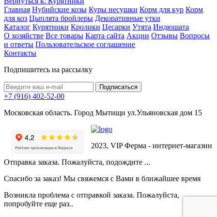
Вернуться к: Курятники
Главная
Нубийские козы
Куры несушки
Корм для кур
Корм
для коз
Цыплята бройлеры
Декоративные утки
Каталог
Курятники
Кролики
Цесарки
Утята
Индюшата
О хозяйстве
Все товары
Карта сайта
Акции
Отзывы
Вопросы
и ответы
Пользовательское соглашение
Контакты
Подпишитесь на рассылку
+7 (916) 402-52-00
Московская область. Город Мытищи ул.Ульяновская дом 15
2023, VIP Ферма - интернет-магазин
Отправка заказа. Пожалуйста, подождите ...
Спасибо за заказ! Мы свяжемся с Вами в ближайшее время
Возникла проблема с отправкой заказа. Пожалуйста,
попробуйте еще раз..