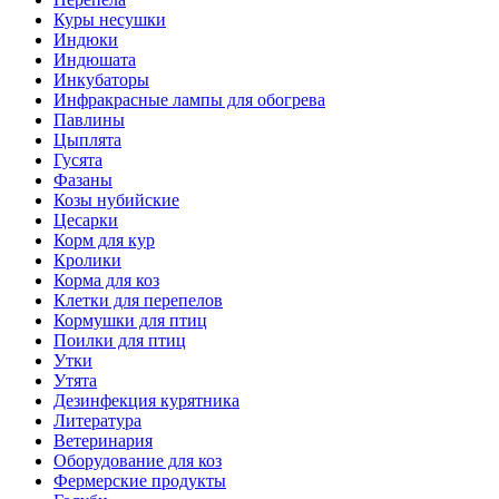
Куры несушки
Индюки
Индюшата
Инкубаторы
Инфракрасные лампы для обогрева
Павлины
Цыплята
Гусята
Фазаны
Козы нубийские
Цесарки
Корм для кур
Кролики
Корма для коз
Клетки для перепелов
Кормушки для птиц
Поилки для птиц
Утки
Утята
Дезинфекция курятника
Литература
Ветеринария
Оборудование для коз
Фермерские продукты