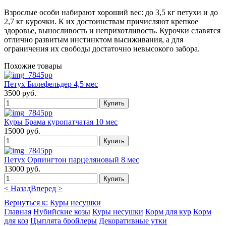
Взрослые особи набирают хороший вес: до 3,5 кг петухи и до
2,7 кг курочки. К их достоинствам причисляют крепкое
здоровье, выносливость и неприхотливость. Курочки славятся
отлично развитым инстинктом высиживания, а для
ограничения их свободы достаточно невысокого забора.
Похожие товары
Петух Билефельдер 4,5 мес
3500 руб.
Куры Брама куропатчатая 10 мес
15000 руб.
Петух Орпингтон парцеляновый 8 мес
13000 руб.
< Назад
Вперед >
Вернуться к: Куры несушки
Главная
Нубийские козы
Куры несушки
Корм для кур
Корм
для коз
Цыплята бройлеры
Декоративные утки