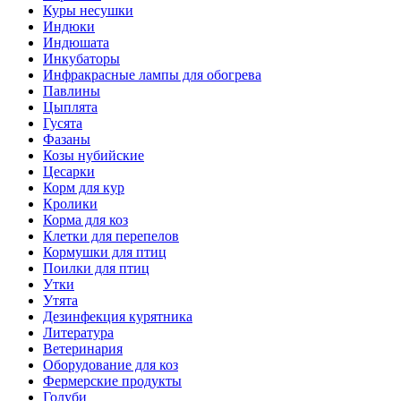
Куры несушки
Индюки
Индюшата
Инкубаторы
Инфракрасные лампы для обогрева
Павлины
Цыплята
Гусята
Фазаны
Козы нубийские
Цесарки
Корм для кур
Кролики
Корма для коз
Клетки для перепелов
Кормушки для птиц
Поилки для птиц
Утки
Утята
Дезинфекция курятника
Литература
Ветеринария
Оборудование для коз
Фермерские продукты
Голуби