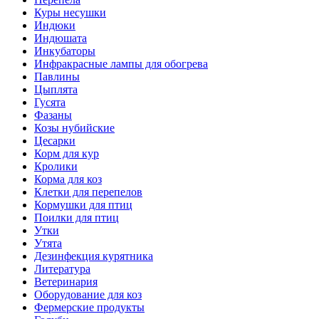
Куры несушки
Индюки
Индюшата
Инкубаторы
Инфракрасные лампы для обогрева
Павлины
Цыплята
Гусята
Фазаны
Козы нубийские
Цесарки
Корм для кур
Кролики
Корма для коз
Клетки для перепелов
Кормушки для птиц
Поилки для птиц
Утки
Утята
Дезинфекция курятника
Литература
Ветеринария
Оборудование для коз
Фермерские продукты