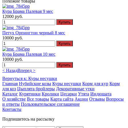
Похожие товары
Кура Брама Палевая 9 мес
12000 руб.
Петух Орпингтон черный 8 мес
10000 руб.
Кура Брама Палевая 10 мес
10000 руб.
< Назад
Вперед >
Вернуться к: Куры несушки
Главная
Нубийские козы
Куры несушки
Корм для кур
Корм
для коз
Цыплята бройлеры
Декоративные утки
Каталог
Курятники
Кролики
Цесарки
Утята
Индюшата
О хозяйстве
Все товары
Карта сайта
Акции
Отзывы
Вопросы
и ответы
Пользовательское соглашение
Контакты
Подпишитесь на рассылку