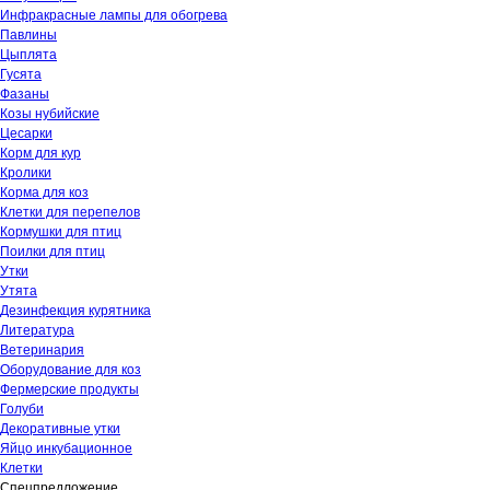
Инфракрасные лампы для обогрева
Павлины
Цыплята
Гусята
Фазаны
Козы нубийские
Цесарки
Корм для кур
Кролики
Корма для коз
Клетки для перепелов
Кормушки для птиц
Поилки для птиц
Утки
Утята
Дезинфекция курятника
Литература
Ветеринария
Оборудование для коз
Фермерские продукты
Голуби
Декоративные утки
Яйцо инкубационное
Клетки
Спецпредложение