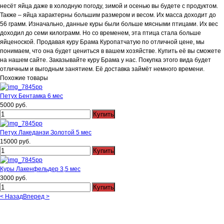
несёт яйца даже в холодную погоду, зимой и осенью вы будете с продуктом.
Также – яйца характерны большим размером и весом. Их масса доходит до
56 грамм. Изначально, данные куры были больше мясными птицами. Их вес
доходил до семи килограмм. Но со временем, эта птица стала больше
яйценоской. Продавая куру Брама Куропатчатую по отличной цене, мы
понимаем, что она будет цениться в вашем хозяйстве. Купить её вы сможете
на нашем сайте. Заказывайте куру Брама у нас. Покупка этого вида будет
отличным и выгодным занятием. Её доставка займёт немного времени.
Похожие товары
Петух Бентамка 6 мес
5000 руб.
Петух Лакеданзи Золотой 5 мес
15000 руб.
Куры Лакенфельдер 3,5 мес
3000 руб.
< Назад
Вперед >
Вернуться к: Куры несушки