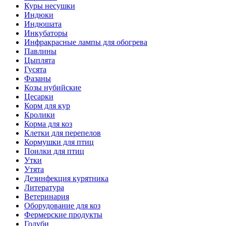
Куры несушки
Индюки
Индюшата
Инкубаторы
Инфракрасные лампы для обогрева
Павлины
Цыплята
Гусята
Фазаны
Козы нубийские
Цесарки
Корм для кур
Кролики
Корма для коз
Клетки для перепелов
Кормушки для птиц
Поилки для птиц
Утки
Утята
Дезинфекция курятника
Литература
Ветеринария
Оборудование для коз
Фермерские продукты
Голуби