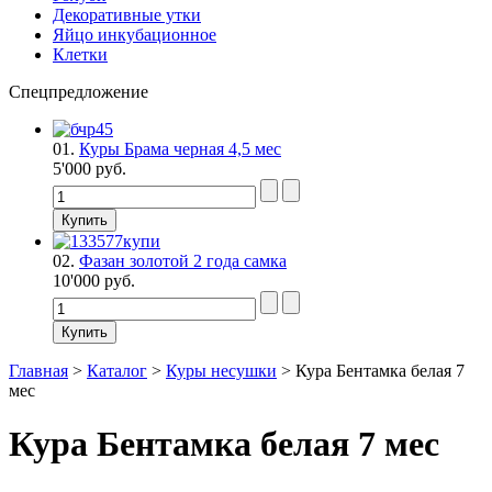
Декоративные утки
Яйцо инкубационное
Клетки
Спецпредложение
01.
Куры Брама черная 4,5 мес
5'000 руб.
02.
Фазан золотой 2 года самка
10'000 руб.
Главная
>
Каталог
>
Куры несушки
>
Кура Бентамка белая 7
мес
Кура Бентамка белая 7 мес