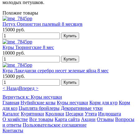
молодых петушков.
Похожие товары
Петух Орпингтон палевый 8 месяцев
15000 руб.
Куры Тюрингские 8 мес
10000 руб.
Кура Лакеданзи серебро несет зеленые яйца 8 мес
15000 руб.
< Назад
Вперед >
Вернуться к: Куры несушки
Главная
Нубийские козы
Куры несушки
Корм для кур
Корм
для коз
Цыплята бройлеры
Декоративные утки
Каталог
Курятники
Кролики
Цесарки
Утята
Индюшата
О хозяйстве
Все товары
Карта сайта
Акции
Отзывы
Вопросы
и ответы
Пользовательское соглашение
Контакты