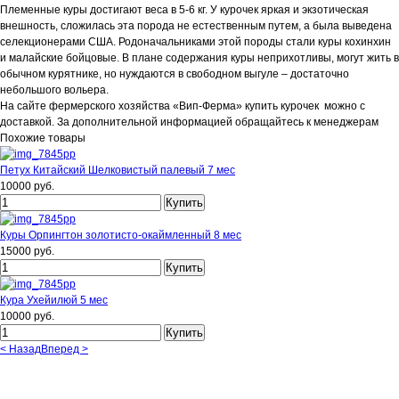
Племенные куры достигают веса в 5-6 кг. У курочек яркая и экзотическая
внешность, сложилась эта порода не естественным путем, а была выведена
селекционерами США. Родоначальниками этой породы стали куры кохинхин
и малайские бойцовые. В плане содержания куры неприхотливы, могут жить в
обычном курятнике, но нуждаются в свободном выгуле – достаточно
небольшого вольера.
На сайте фермерского хозяйства «Вип-Ферма» купить курочек можно с
доставкой. За дополнительной информацией обращайтесь к менеджерам
Похожие товары
Петух Китайский Шелковистый палевый 7 мес
10000 руб.
Куры Орпингтон золотисто-окаймленный 8 мес
15000 руб.
Кура Ухейилюй 5 мес
10000 руб.
< Назад
Вперед >
Вернуться к: Куры несушки