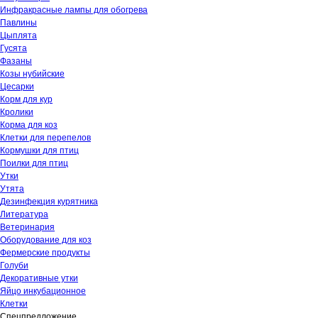
Инфракрасные лампы для обогрева
Павлины
Цыплята
Гусята
Фазаны
Козы нубийские
Цесарки
Корм для кур
Кролики
Корма для коз
Клетки для перепелов
Кормушки для птиц
Поилки для птиц
Утки
Утята
Дезинфекция курятника
Литература
Ветеринария
Оборудование для коз
Фермерские продукты
Голуби
Декоративные утки
Яйцо инкубационное
Клетки
Спецпредложение