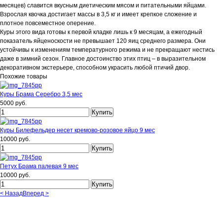
месяцев) славится вкусным диетическим мясом и питательными яйцами.
Взрослая квочка достигает массы в 3,5 кг и имеет крепкое сложение и
плотное повсеместное оперение.
Куры этого вида готовы к первой кладке лишь к 9 месяцам, а ежегодный
показатель яйценоскости не превышает 120 яиц среднего размера. Они
устойчивы к изменениям температурного режима и не прекращают нестись
даже в зимний сезон. Главное достоинство этих птиц – в выразительном
декоративном экстерьере, способном украсить любой птичий двор.
Похожие товары
Куры Брама Серебро 3,5 мес
5000 руб.
Куры Билефельдер несет кремово-розовое яйцо 9 мес
10000 руб.
Петух Брама палевая 9 мес
10000 руб.
< Назад
Вперед >
Вернуться к: Куры несушки