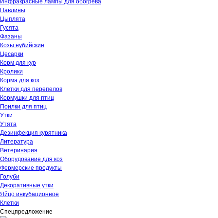
Инфракрасные лампы для обогрева
Павлины
Цыплята
Гусята
Фазаны
Козы нубийские
Цесарки
Корм для кур
Кролики
Корма для коз
Клетки для перепелов
Кормушки для птиц
Поилки для птиц
Утки
Утята
Дезинфекция курятника
Литература
Ветеринария
Оборудование для коз
Фермерские продукты
Голуби
Декоративные утки
Яйцо инкубационное
Клетки
Спецпредложение