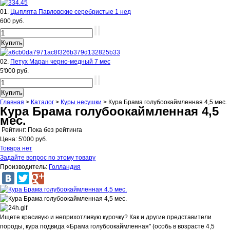
01.
Цыплята Павловские серебристые 1 нед
600 руб.
02.
Петух Маран черно-медный 7 мес
5'000 руб.
Главная
>
Каталог
>
Куры несушки
>
Кура Брама голубоокаймленная 4,5 мес.
Кура Брама голубоокаймленная 4,5
мес.
Рейтинг: Пока без рейтинга
Цена:
5'000 руб.
Товара нет
Задайте вопрос по этому товару
Производитель:
Голландия
Ищете красивую и неприхотливую курочку? Как и другие представители
породы, кура подвида «Брама голубоокаймленная" (особь в возрасте 4,5