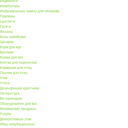
Индюшата
Инкубаторы
Инфракрасные лампы для обогрева
Павлины
Цыплята
Гусята
Фазаны
Козы нубийские
Цесарки
Корм для кур
Кролики
Корма для коз
Клетки для перепелов
Кормушки для птиц
Поилки для птиц
Утки
Утята
Дезинфекция курятника
Литература
Ветеринария
Оборудование для коз
Фермерские продукты
Голуби
Декоративные утки
Яйцо инкубационное