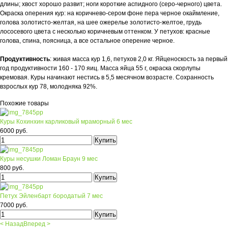
длины; хвост хорошо развит; ноги короткие аспидного (серо-черного) цвета.
Окраска оперения кур: на коричнево-сером фоне пера черное окаймление,
голова золотисто-желтая, на шее ожерелье золотисто-желтое, грудь
лососевого цвета с несколько коричневым оттенком. У петухов: красные
голова, спина, поясница, а все остальное оперение черное.
Продуктивность
: живая масса кур 1,6, петухов 2,0 кг. Яйценоскость за первый
год продуктивности 160 - 170 яиц. Масса яйца 55 г, окраска скор­лупы
кремовая. Куры начинают нестись в 5,5 месячном возрасте. Сохранность
взрослых кур 78, молодняка 92%.
Похожие товары
Куры Кохинхин карликовый мраморный 6 мес
6000 руб.
Куры несушки Ломан Браун 9 мес
800 руб.
Петух Эйленбарт бородатый 7 мес
7000 руб.
< Назад
Вперед >