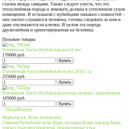
стычек между самцами. Также следует учесть, что это
теплолюбивая порода и зимовать должна в утепленном сухом
помещении. В остальном с нубийцами никаких сложностей –
они охотно слушаются человека, готовы следовать за ним и
даже откликаются на клички. В целом эта порода
дружелюбная и ориентированная на человека.
Похожие товары
Племенная Англо-Нубийская коза 8 мес
170000 руб.
Племенной Англо-нубийский козел 2013 г. р.
255000 руб.
Племенная Англо-Нубийская козочка черная с коричневым
105000 руб.
< Назад
Вперед >
Вернуться к: Козы нубийские
Главная
Нубийские козы
Куры несушки
Корм для кур
Корм
для коз
Цыплята бройлеры
Декоративные утки