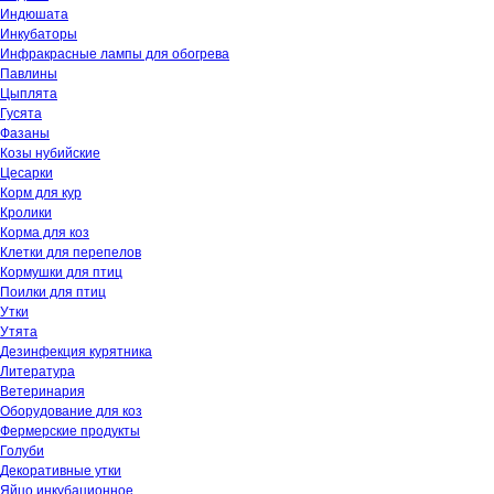
Индюшата
Инкубаторы
Инфракрасные лампы для обогрева
Павлины
Цыплята
Гусята
Фазаны
Козы нубийские
Цесарки
Корм для кур
Кролики
Корма для коз
Клетки для перепелов
Кормушки для птиц
Поилки для птиц
Утки
Утята
Дезинфекция курятника
Литература
Ветеринария
Оборудование для коз
Фермерские продукты
Голуби
Декоративные утки
Яйцо инкубационное