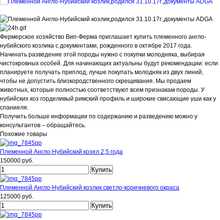
Фермерское хозяйство Вип-Ферма приглашает купить племенного англо-
нубийского козлика с документами, рожденного в октябре 2017 года.
Начинать разведение этой породы нужно с покупки молодняка, выбирая
чистокровных особей. Для начинающих актуальны будут рекомендации: если
планируете получать приплод, лучше покупать молодняк из двух линий,
чтобы не допустить близкородственного скрещивания. Мы продаем
животных, которые полностью соответствуют всем признакам породы. У
нубийских коз горделивый римский профиль и широкие свисающие уши как у
спаниеля.
Получить больше информации по содержанию и разведению можно у
консультантов – обращайтесь.
Похожие товары
Племенной Англо-Нубийский козел 2,5 года
150000 руб.
Племенной Англо-Нубийский козлик светло-коричневого окраса
125000 руб.