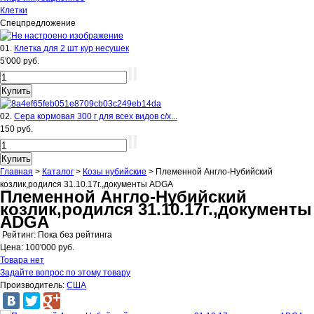
Клетки
Спецпредложение
01.
Клетка для 2 шт кур несушек
5'000 руб.
02.
Сера кормовая 300 г для всех видов с/х...
150 руб.
Главная
>
Каталог
>
Козы нубийские
>
Племенной Англо-Нубийский
козлик,родился 31.10.17г.,документы ADGA
Племенной Англо-Нубийский
козлик,родился 31.10.17г.,документы
ADGA
Рейтинг: Пока без рейтинга
Цена:
100'000 руб.
Товара нет
Задайте вопрос по этому товару
Производитель:
США