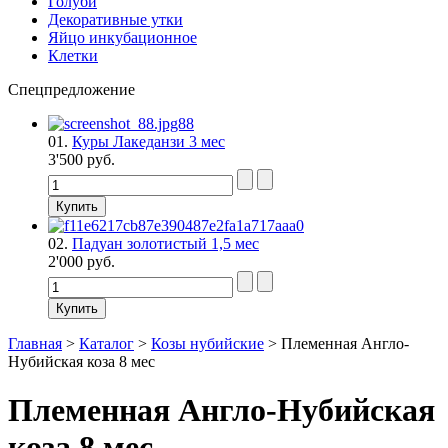
Голуби
Декоративные утки
Яйцо инкубационное
Клетки
Спецпредложение
01.
Куры Лакеданзи 3 мес
3'500 руб.
02.
Падуан золотистый 1,5 мес
2'000 руб.
Главная
>
Каталог
>
Козы нубийские
>
Племенная Англо-
Нубийская коза 8 мес
Племенная Англо-Нубийская
коза 8 мес