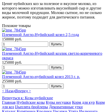
Ценят нубийских коз за полезное и вкусное молоко, из
которого можно изготавливать вкуснейший сыр и другие
виды молочной продукции. Молоко сытное, но не сильно
жирное, поэтому подходит для диетического питания.
Похожие товары
Племенной Англо-Нубийский козел 2,5 года
150000 руб.
Племенной Англо-Нубийский козлик светло-коричневого
окраса
125000 руб.
Племенной Англо-нубийский козел 2013 г. р.
255000 руб.
< Назад
Вперед >
Вернуться к: Козы нубийские
Главная
Нубийские козы
Куры несушки
Корм для кур
Корм
для коз
Цыплята бройлеры
Декоративные утки
Каталог
Курятники
Кролики
Цесарки
Утята
Индюшата