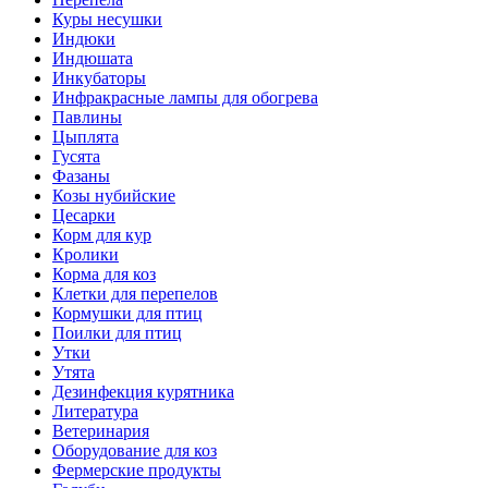
Куры несушки
Индюки
Индюшата
Инкубаторы
Инфракрасные лампы для обогрева
Павлины
Цыплята
Гусята
Фазаны
Козы нубийские
Цесарки
Корм для кур
Кролики
Корма для коз
Клетки для перепелов
Кормушки для птиц
Поилки для птиц
Утки
Утята
Дезинфекция курятника
Литература
Ветеринария
Оборудование для коз
Фермерские продукты