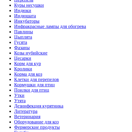
Куры несушки
Индюки
Индюшата
Инкубаторы
Инфракрасные лампы для обогрева
Павлины
Цыплята
Гусята
Фазаны
Козы нубийские
Цесарки
Корм для кур
Кролики
Корма для коз
Клетки для перепелов
Кормушки для птиц
Поилки для птиц
Утки
Утята
Дезинфекция курятника
Литература
Ветеринария
Оборудование для коз
Фермерские продукты