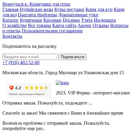
Вернуться к: Кормушки для птиц
Главная
Нубийские козы
Куры несушки
Корм для кур
Корм
для коз
Цыплята бройлеры
Декоративные утки
Каталог
Курятники
Кролики
Цесарки
Утята
Индюшата
О хозяйстве
Все товары
Карта сайта
Акции
Отзывы
Вопросы
и ответы
Пользовательское соглашение
Контакты
Подпишитесь на рассылку
+7 (916) 402-52-00
Московская область. Город Мытищи ул.Ульяновская дом 15
2023, VIP Ферма - интернет-магазин
Отправка заказа. Пожалуйста, подождите ...
Спасибо за заказ! Мы свяжемся с Вами в ближайшее время
Возникла проблема с отправкой заказа. Пожалуйста,
попробуйте еще раз..