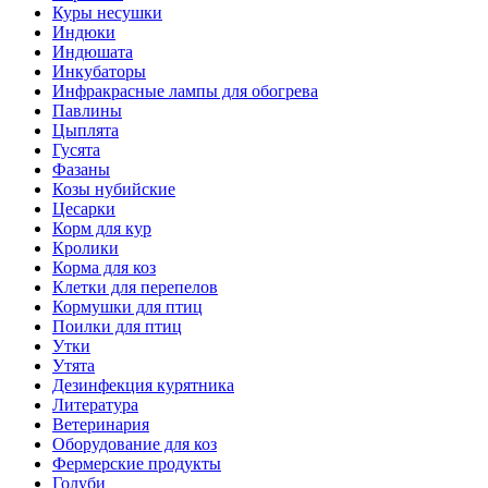
Куры несушки
Индюки
Индюшата
Инкубаторы
Инфракрасные лампы для обогрева
Павлины
Цыплята
Гусята
Фазаны
Козы нубийские
Цесарки
Корм для кур
Кролики
Корма для коз
Клетки для перепелов
Кормушки для птиц
Поилки для птиц
Утки
Утята
Дезинфекция курятника
Литература
Ветеринария
Оборудование для коз
Фермерские продукты
Голуби