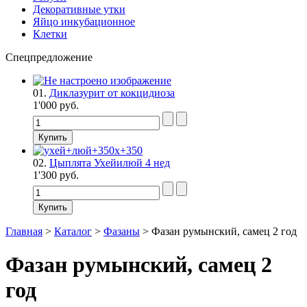
Декоративные утки
Яйцо инкубационное
Клетки
Спецпредложение
01.
Диклазурит от кокцидиоза
1'000 руб.
02.
Цыплята Ухейилюй 4 нед
1'300 руб.
Главная
>
Каталог
>
Фазаны
>
Фазан румынский, самец 2 год
Фазан румынский, самец 2
год