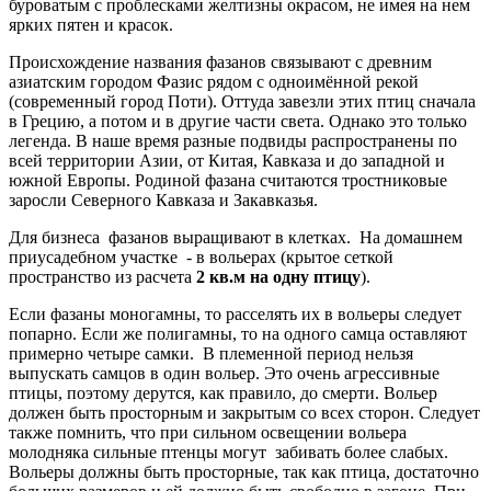
буроватым с проблесками желтизны окрасом, не имея на нем
ярких пятен и красок.
Происхождение названия фазанов связывают с древним
азиатским городом Фазис рядом с одноимённой рекой
(современный город Поти). Оттуда завезли этих птиц сначала
в Грецию, а потом и в другие части света. Однако это только
легенда. В наше время разные подвиды распространены по
всей территории Азии, от Китая, Кавказа и до западной и
южной Европы. Родиной фазана считаются тростниковые
заросли Северного Кавказа и Закавказья.
Для бизнеса фазанов выращивают в клетках. На домашнем
приусадебном участке - в вольерах (крытое сеткой
пространство из расчета
2 кв.м на одну птицу
).
Если фазаны моногамны, то расселять их в вольеры следует
попарно. Если же полигамны, то на одного самца оставляют
примерно четыре самки. В племенной период нельзя
выпускать самцов в один вольер. Это очень агрессивные
птицы, поэтому дерутся, как правило, до смерти. Вольер
должен быть просторным и закрытым со всех сторон. Следует
также помнить, что при сильном освещении вольера
молодняка сильные птенцы могут забивать более слабых.
Вольеры должны быть просторные, так как птица, достаточно