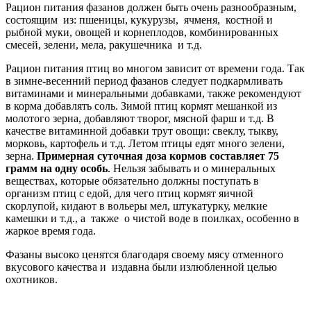
Рацион питания фазанов должен быть очень разнообразным,
состоящим из: пшеницы, кукурузы, ячменя, костной и
рыбной муки, овощей и корнеплодов, комбинированных
смесей, зелени, мела, ракушечника и т.д.
Рацион питания птиц во многом зависит от времени года. Так
в зимне-весенний период фазанов следует подкармливать
витаминами и минеральными добавками, также рекомендуют
в корма добавлять соль. Зимой птиц кормят мешанкой из
молотого зерна, добавляют творог, мясной фарш и т.д. В
качестве витаминной добавки трут овощи: свеклу, тыкву,
морковь, картофель и т.д. Летом птицы едят много зелени,
зерна.
Примерная суточная доза кормов составляет 75
грамм на одну
особь
. Нельзя забывать и о минеральных
веществах, которые обязательно должны поступать в
организм птиц с едой, для чего птиц кормят яичной
скорлупой, кидают в вольеры мел, штукатурку, мелкие
камешки и т.д., а также о чистой воде в поилках, особенно в
жаркое время года.
Фазаны высоко ценятся благодаря своему мясу отменного
вкусового качества и издавна были излюбленной целью
охотников.