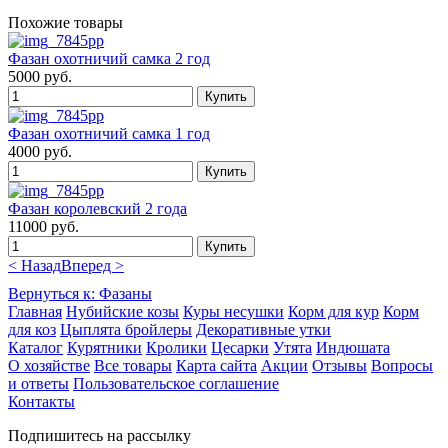
Похожие товары
Фазан охотничий самка 2 год
5000 руб.
Фазан охотничий самка 1 год
4000 руб.
Фазан королевский 2 года
11000 руб.
< Назад
Вперед >
Вернуться к: Фазаны
Главная
Нубийские козы
Куры несушки
Корм для кур
Корм
для коз
Цыплята бройлеры
Декоративные утки
Каталог
Курятники
Кролики
Цесарки
Утята
Индюшата
О хозяйстве
Все товары
Карта сайта
Акции
Отзывы
Вопросы
и ответы
Пользовательское соглашение
Контакты
Подпишитесь на рассылку