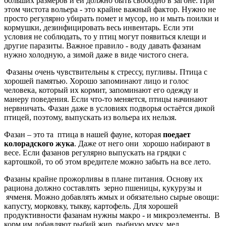
больших размеров и ей должно быть свободно в загоне. При
этом чистота вольера - это крайне важный фактор. Нужно не
просто регулярно убирать помет и мусор, но и мыть поилки и
кормушки, дезинфицировать весь инвентарь. Если эти
условия не соблюдать, то у птиц могут появиться клещи и
другие паразиты. Важное правило - воду давать фазанам
нужно холодную, а зимой даже в виде чистого снега.
Фазаны очень чувствительны к стрессу, пугливы. Птица с
хорошей памятью. Хорошо запоминают лицо и голос
человека, который их кормит, запоминают его одежду и
манеру поведения. Если что-то меняется, птицы начинают
нервничать. Фазан даже в условиях подворья остаётся дикой
птицей, поэтому, выпускать из вольера их нельзя.
Фазан – это та птица в нашей фауне, которая
поедает
колорадского жука
. Даже от него они хорошо набирают в
весе. Если фазанов регулярно выпускать на грядки с
картошкой, то об этом вредителе можно забыть на все лето.
Фазаны крайне прожорливы в плане питания. Основу их
рациона должно составлять зерно пшеницы, кукурузы и
ячменя. Можно добавлять жмых и обязательно сырые овощи:
капусту, морковку, тыкву, картофель. Для хорошей
продуктивности фазанам нужны макро - и микроэлементы. В
корм им добавляют рыбий жир, рыбную муку, мел,