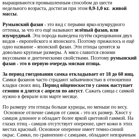
выращиваются промышленным способом до шести
недельного возраста, достигая при этом
0,9-1,0 кг. живой
массы
.
Румынский фазан
- это вид с перьями ярко-изумрудного
оттенка, за что его ещё называют
зелёный фазан, или
изумрудный
. Эта порода выведена путём скрещивания двух
видов - европейского и японского. Поэтому прижилось и ещё
одно название - японский фазан. Эти птицы ценятся за
довольно крупные размеры. А мясо славится своими
вкусовыми и диетическими свойствами. Поэтому
румынский
фазан - это в первую очередь мясная птица.
За период гнездования самка откладывает от 18 до 60 яиц.
Самки фазанов часто страдают забывчивостью в отношении
кладки своих яиц.
Период яйценоскости у самок наступает
сезонно и длится с апреля по август
. Сажать самца с самкой
нужно в феврале или марте месяце.
По размеру эти птицы больше курицы, но меньше по весу.
Основное отличие самцов от самок - это их размер. Хвост у
самцов длиннее и обладает более яркой цветовой гаммой. На
глазах птиц - самцов отсутствует оперение, цвет кожи в этих
местах красный. Основное оперение имеет темно-синий
окрас. Самки, по сравнению с самцами, обладают невзрачным