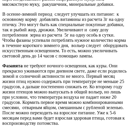
мясокостную муку, ракушечник, минеральные добавки.
В осенне-зимний период следует улучшать их питание: к
основному корму добавлять витамины из расчета 3г на одну
птичку. Это могут быть как специальные покупные добавки,
так и рыбий жир, дрожжи. Увеличивают и саму дозу
потребления зерна из расчета 5г на одну особь в сутки.
Чтобы фазаны успевали потреблять нужное количество корма
в течение короткого зимнего дня, вольер следует оборудовать
искусственным освещением. То есть, можно увеличивать
световой день до 14 часов с помощью лампы.
Фазанята
не требуют ночного освещения, как куры. Они
прекрасно уживаются при дневном свете, даже если родились
зимой и солнечной активности не много. Первый месяц
жизни птиц нужно содержать при температуре не меньше 25
градусов, а дальше постепенно снижать ее. Ко второму году
жизни птенцов можно выпускать в общий вольер, но лишь
при условии, что температура воздуха не падает ниже 20
градусов. Кормить первое время можно комбинированными
смесями, отварным яйцом, смешанным с рубленой зеленью.
После можно переходить на взрослое питание. Уже к 5-6
месяцам перед вами будет взрослая здоровая птица, готовая к
воспроизводству потомства.