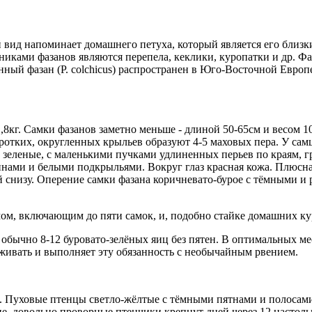
й вид напоминает домашнего петуха, который является его близ
иками фазанов являются перепела, кеклики, куропатки и др. Фа
й фазан (P. colchicus) распространен в Юго-Восточной Европе
о 1,8кг. Самки фазанов заметно меньше - длиной 50-65см и весо
ротких, округленных крыльев образуют 4-5 маховых пера. У сам
о зеленые, с маленькими пучками удлиненных перьев по краям, г
инами и белыми подкрыльями. Вокруг глаз красная кожа. Плюсна
 снизу. Оперение самки фазана коричневато-бурое с тёмными 
ом, включающим до пяти самок, и, подобно стайке домашних кур
8, обычно 8-12 буровато-зелёных яиц без пятен. В оптимальных ме
сиживать и выполняет эту обязанность с необычайным рвением.
Пуховые птенцы светло-жёлтые с тёмными пятнами и полосами. М
е, довольно проворные птенчики крепнут дней через 12 настольк