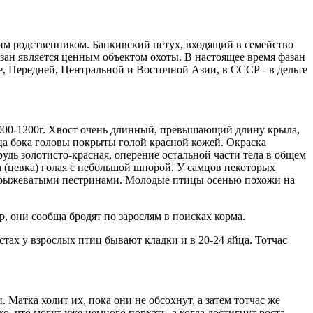
ким родственником. Банкивский петух, входящий в семейство
зан является ценным объектом охоты. В настоящее время фазан
, Передней, Центральной и Восточной Азии, в СССР - в дельте
м 1000-1200г. Хвост очень длинный, превышающий длину крыла,
ца бока головы покрыты голой красной кожей. Окраска
рудь
золотисто-красная, оперение остальной части тела в общем
 (цевка) голая с небольшой шпорой. У самцов некоторых
и рыжеватыми пестринами. Молодые птицы осенью похожи на
, они сообща бродят по зарослям в поисках корма.
стах у взрослых птиц бывают кладки и в 20-24 яйца. Тотчас
атка холит их, пока они не обсохнут, а затем тотчас же
о, что могут уже немного порхать, а когда достигнут роста