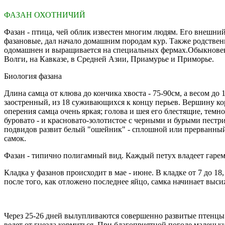
ФАЗАН ОХОТНИЧИЙ
Фазан - птица, чей облик известен многим людям. Его внешни
фазановые, дал начало домашним породам кур. Также родственн
одомашнен и выращивается на специальных фермах.Обыкновенны
Волги, на Кавказе, в Средней Азии, Приамурье и Приморье.
Биология фазана
Длина самца от клюва до кончика хвоста - 75-90см, а весом д
заостренный, из 18 суживающихся к концу перьев. Вершину ко
оперения самца очень яркая; голова и шея его блестящие, темн
буровато - и красновато-золотистое с черными и бурыми пестр
подвидов развит белый "ошейник" - сплошной или прерванный
самок.
Фазан - типично полигамный вид. Каждый петух владеет гарем
Кладка у фазанов происходит в мае - июне. В кладке от 7 до 1
после того, как отложено последнее яйцо, самка начинает вы
Через 25-26 дней вылупливаются совершенно развитые птенцы. 
ведет от гнезда кормиться. При благоприятной погоде маленьки