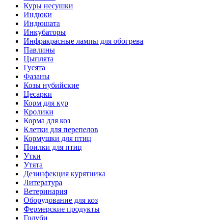
Куры несушки
Индюки
Индюшата
Инкубаторы
Инфракрасные лампы для обогрева
Павлины
Цыплята
Гусята
Фазаны
Козы нубийские
Цесарки
Корм для кур
Кролики
Корма для коз
Клетки для перепелов
Кормушки для птиц
Поилки для птиц
Утки
Утята
Дезинфекция курятника
Литература
Ветеринария
Оборудование для коз
Фермерские продукты
Голуби