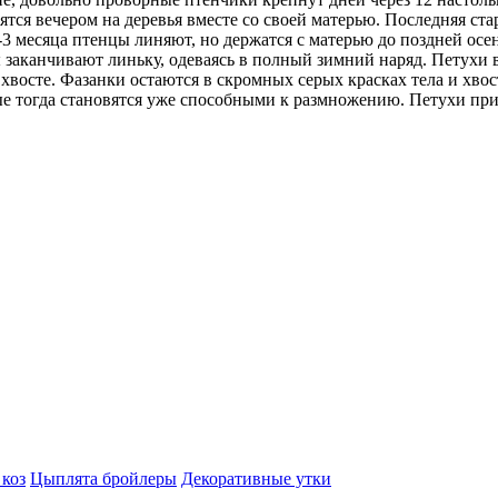
ятся вечером на деревья вместе со своей матерью. Последняя стар
2-3 месяца птенцы линяют, но держатся с матерью до поздней осен
 заканчивают линьку, одеваясь в полный зимний наряд. Петухи в
 хвосте. Фазанки остаются в скромных серых красках тела и хво
рые тогда становятся уже способными к размножению. Петухи пр
 коз
Цыплята бройлеры
Декоративные утки