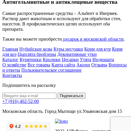
Антигельминтные и антиклещевые вещества
Самые распространенные средства – Альбент и Ивермек.
Раствор дают животным и используют для обработки стен,
насестов. В профилактических целях используют оба
препарата.
Также вы можете приобрести
цесарок в московской области
.
Главная
Нубийские козы
Куры несушки
Корм для кур
Корм
для коз
Цыплята бройлеры
Декоративные утки
Каталог
Курятники
Кролики
Цесарки
Утята
Индюшата
О хозяйстве
Все товары
Карта сайта
Акции
Отзывы
Вопросы
и ответы
Пользовательское соглашение
Контакты
Подпишитесь на рассылку
+7 (916) 402-52-00
Московская область. Город Мытищи ул.Ульяновская дом 15