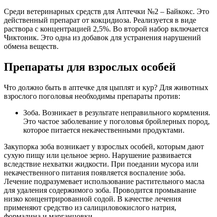
Среди ветеринарных средств для Аптечки №2 – Байкокс. Это
действенный препарат от кокцидиоза. Реализуется в виде
раствора с концентрацией 2,5%. Во второй набор включается
Чиктоник. Это одна из добавок для устранения нарушений
обмена веществ.
Препараты для взрослых особей
Что должно быть в аптечке для цыплят и кур? Для животных
взрослого поголовья необходимы препараты против:
Зоба. Возникает в результате неправильного кормления.
Это частое заболевание у поголовья бройлерных пород,
которое питается некачественными продуктами.
Закупорка зоба возникает у взрослых особей, которым дают
сухую пищу или цельное зерно. Нарушение развивается
вследствие нехватки жидкости. При поедании мусора или
некачественного питания появляется воспаление зоба.
Лечение подразумевает использование растительного масла
для удаления содержимого зоба. Проводится промывание
низко концентрированной содой. В качестве лечения
применяют средство из салициловокислого натрия,
формалина и марганцовки.