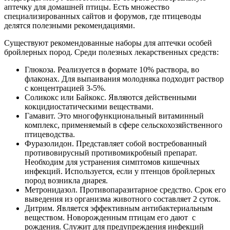
аптечку для домашней птицы. Есть множество
специализированных сайтов и форумов, где птицеводы
делятся полезными рекомендациями.
Существуют рекомендованные наборы для аптечки особей
бройлерных пород. Среди полезных лекарственных средств:
Глюкоза. Реализуется в формате 10% раствора, во
флаконах. Для выпаивания молодняка подходит раствор
с концентрацией 3-5%.
Соликокс или Байкокс. Являются действенными
кокцидиостатическими веществами.
Гамавит. Это многофункциональный витаминный
комплекс, применяемый в сфере сельскохозяйственного
птицеводства.
Фуразолидон. Представляет собой востребованный
противовирусный противомикробный препарат.
Необходим для устранения симптомов кишечных
инфекций. Используется, если у птенцов бройлерных
пород возникла диарея.
Метронидазол. Противопаразитарное средство. Срок его
выведения из организма животного составляет 2 суток.
Дитрим. Является эффективным антибактериальным
веществом. Новорожденным птицам его дают с
рождения. Служит для предупреждения инфекций