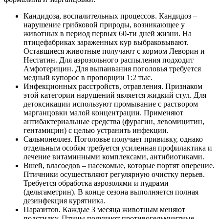
Кандидоза, воспалительных процессов. Кандидоз –
нарушение грибковой природы, возникающее у
животных в период первых 60-ти дней жизни. На
птицефабриках зараженных кур выбраковывают.
Оставшиеся животные получают с кормом Леворин и
Нестатин. Для аэрозольного распыления подходит
Амфотерицин. Для выпаивания поголовья требуется
медный купорос в пропорции 1:2 тыс.
Инфекционных расстройств, отравления. Признаком
этой категории нарушений является жидкий стул. Для
детоксикации используют промывание с раствором
марганцовки малой концентрации. Применяют
антибактериальные средства (фурагин, левомицитин,
гентамицин) с целью устранить инфекции.
Сальмонеллез. Поголовье получает прививку, однако
отдельным особям требуется усиленная профилактика и
лечение витаминными комплексами, антибиотиками.
Вшей, власоедов – насекомые, которые портят оперение.
Птичники осуществляют регулярную очистку перьев.
Требуется обработка аэрозолями и пудрами
(дельтаметрин). В конце сезона выполняется полная
дезинфекция курятника.
Паразитов. Каждые 3 месяца животным меняют
подстилку. Птицы получают противогельминтные