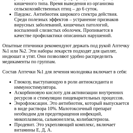
кишечного типа. Время выведения из организма
сельскохозяйственных птиц – до 6 суток.
Паудокс. Антибиотик широкого спектра действия.
Среди полезных эффектов – устранение признаков
вирусных заболеваний, кишечных патологий,
воспалений слизистых оболочек. Пропивается в
качестве профилактики описанных нарушений.
Опытные птичники рекомендуют держать под рукой Аптечку
№1 или №2. Эти наборы лекарств подходят для цыплят,
индюшат и утят. Они позволяют удобно распределить
медикаменты по группам.
Состав Аптечки №1 для лечения молодняка включает в себя:
Глюкозу, выступающую в роли антиоксиданта и
иммуностимулятора.
Аскорбиновую кислоту для активизации внутренних
ресурсов и стимуляции пищеварительных процессов.
Энрофлоксацин. Это антибиотик, который выпускается
в виде раствора 10%. Малотоксичный препарат
необходим для предотвращения инфекций,
микоплазмоза, сальмонеллеза, колибактериоза.
Продевит. Это укрепляющий комплекс, включает
витамины Е, Д, А.