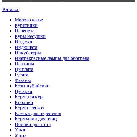
Каталог
Молоко козье
Курятники
Перепела
Куры несушки
Индюки
Индюшата
Инкубаторы
Инфракрасные лампы для обогрева
Павлины
Цыплята
Гусята
Фазаны
Козы нубийские
Цесарки
Корм для кур
Кролики
Корма для коз
Клетки для перепелов
Кормушки для птиц
Поилки для птиц
Утки
Утята