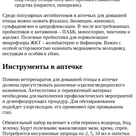
средства (пирантел, пиперазин).
Среди популярных антибиотиков в аптечках для домашней
птицы можно назвать фталазол, биомицин, квинокол,
сульфадимезин и ципрофлоксацин. В числе востребованных
пробиотиков и витаминов – ПАБК, моноспорин, чиктоник и
ацилакт. Полезные пробиотики для нормализации
микрофлоры ЖКТ – колибактерин и бифинорм. Важно с
особой осторожностью назначать медикаменты молодняку,
несушкам и особям к убою.
Инструменты в аптечке
Помимо ветпрепаратов для домашней птицы в аптечке
должны присутствовать различные изделия медицинского
назначения. Антисептики и перевязочный материал
необходимы для выполнения профилактических мероприятий
и дезинфицирующих процедур. Для обеззараживания
подойдет хлоргексидин, его применяют при промывании
глаз.
Обязательный набор включает в себя перекись водорода, йод,
зеленку. Будут полезными заживляющие мази, крема, спреи.
Потребуются инсулиновые шприцы по 2, 5, 10 мл и пипетки.