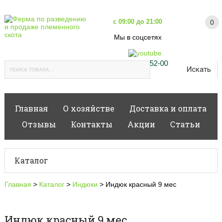
с 09:00 до 21:00
0
Мы в соцсетях
+7(916)402-52-00
Главная
О хозяйстве
Доставка и оплата
Отзывы
Контакты
Акции
Статьи
Каталог
Главная
Молоко козье
>
Каталог
>
Индюки
>
Индюк красный 9 мес
Курятники
Перепела
Куры несушки
Индюки
Индюк красный 9 мес