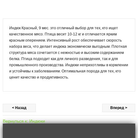
Спецпредложение
Индюк Красный, 9 мес. это отличный выбор для тех, кто ищет
01.
Цыплята Арауканы 1 неделя
качественное мясо. Птица весит 10-12 кг и отличается ярким
600 руб.
красным оперением. Интенсивный рост обеспечивает скорость
набора веса, что делает индюка экономически выгодным. Плотная
структура мяса сочетается с нежностью и высоким содержанием
белка. Птица подходит как для личного разведения, так и для
промышленного производства. Индюки неприхотливы в кормлении
02.
Цыплята Польская 3 неделя
и устойчивы к заболеваниям. Оптимальная порода для тех, кто
600 руб.
ценит качество и продуктивность.
< Назад
Вперед >
Вернуться к: Индюки